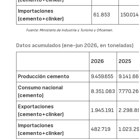
Importaciones
61.853
150.014
(cemento+clínker)
Fuente: Ministerio de Industria y Turismo y Oficemen.
Datos acumulados (ene-jun 2026, en toneladas)
2026
2025
Producción cemento
9.459.655
9.141.6
Consumo nacional
8.351.083
7.770.2
(cemento)
Exportaciones
1.945.191
2.298.8
(cemento+clínker)
Importaciones
482.719
1.023.2
(cemento+clínker)