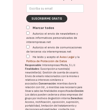
SUSCRIBIRME GRATIS
Marcar todos
Autorizo el envío de newsletters y
avisos informativos personalizados de
interempresas.net
Autorizo el envío de comunicaciones
de terceros vía interempresas.net
He leído y acepto el
Aviso Legal
y la
Política de Protección de Datos
Responsable:
Interempresas Media, S.L.U.
Finalidades:
Suscripción a nuestra(s)
newsletter(s). Gestión de cuenta de usuario.
Envío de emails relacionados con la misma o
relativos a intereses similares o
asociados.
Conservación:
mientras dure la
relación con Ud., o mientras sea necesario para
llevar a cabo las finalidades especificadas
Cesión:
Los datos pueden cederse a otras
empresas del
grupo
por motivos de gestión interna.
Derechos:
Acceso, rectificación, oposición, supresión,
portabilidad, limitación del tratatamiento y
decisiones automatizadas:
contacte con