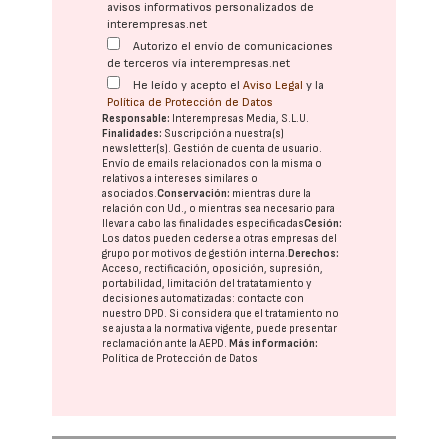
avisos informativos personalizados de
interempresas.net
Autorizo el envío de comunicaciones
de terceros vía interempresas.net
He leído y acepto el
Aviso Legal
y la
Política de Protección de Datos
Responsable:
Interempresas Media, S.L.U.
Finalidades:
Suscripción a nuestra(s)
newsletter(s). Gestión de cuenta de usuario.
Envío de emails relacionados con la misma o
relativos a intereses similares o
asociados.
Conservación:
mientras dure la
relación con Ud., o mientras sea necesario para
llevar a cabo las finalidades especificadas
Cesión:
Los datos pueden cederse a otras
empresas del
grupo
por motivos de gestión interna.
Derechos:
Acceso, rectificación, oposición, supresión,
portabilidad, limitación del tratatamiento y
decisiones automatizadas:
contacte con
nuestro DPD
. Si considera que el tratamiento no
se ajusta a la normativa vigente, puede presentar
reclamación ante la
AEPD
.
Más información:
Política de Protección de Datos