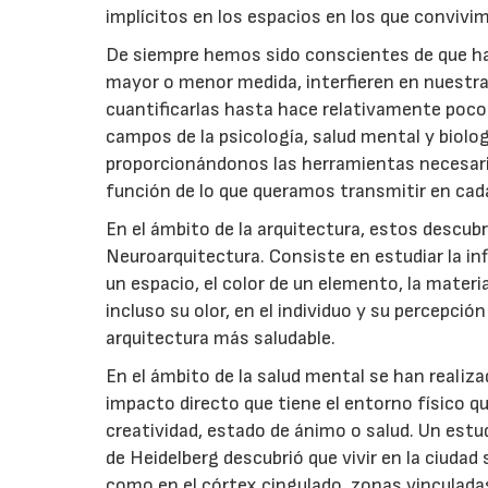
implícitos en los espacios en los que convivi
De siempre hemos sido conscientes de que ha
mayor o menor medida, interfieren en nuestr
cuantificarlas hasta hace relativamente poco
campos de la psicología, salud mental y biolog
proporcionándonos las herramientas necesari
función de lo que queramos transmitir en cada
En el ámbito de la arquitectura, estos descub
Neuroarquitectura. Consiste en estudiar la in
un espacio, el color de un elemento, la materia
incluso su olor, en el individuo y su percepció
arquitectura más saludable.
En el ámbito de la salud mental se han realiz
impacto directo que tiene el entorno físico 
creatividad, estado de ánimo o salud. Un estud
de Heidelberg descubrió que vivir en la ciudad
como en el córtex cingulado, zonas vinculadas