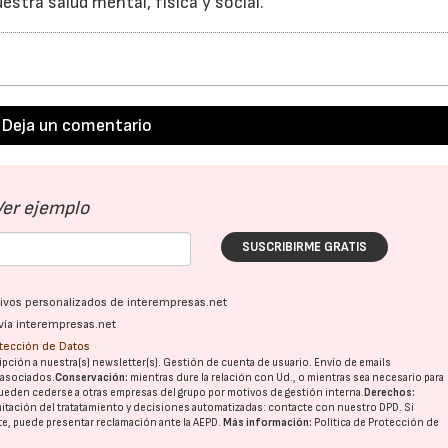
stra salud mental, física y social.
Deja un comentario
Ver ejemplo
SUSCRIBIRME GRATIS
ativos personalizados de interempresas.net
vía interempresas.net
otección de Datos
pción a nuestra(s) newsletter(s). Gestión de cuenta de usuario. Envío de emails
o asociados.
Conservación:
mientras dure la relación con Ud., o mientras sea necesario para
ueden cederse a otras
empresas del grupo
por motivos de gestión interna.
Derechos:
imitación del tratatamiento y decisiones automatizadas:
contacte con nuestro DPD
. Si
nte, puede presentar reclamación ante la
AEPD
.
Más información:
Política de Protección de