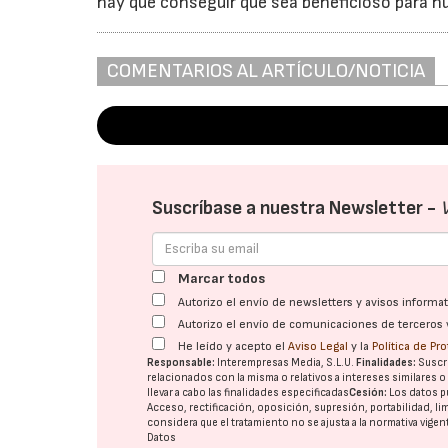
hay que conseguir que sea beneficioso para nue
COMENTARIOS AL ARTÍCULO/NOTICIA
Suscríbase a nuestra Newsletter -
Marcar todos
Autorizo el envío de newsletters y avisos inform
Autorizo el envío de comunicaciones de terceros 
He leído y acepto el
Aviso Legal
y la
Política de Pr
Responsable:
Interempresas Media, S.L.U.
Finalidades:
Suscri
relacionados con la misma o relativos a intereses similares 
llevar a cabo las finalidades especificadas
Cesión:
Los datos p
Acceso, rectificación, oposición, supresión, portabilidad, l
considera que el tratamiento no se ajusta a la normativa vige
Datos