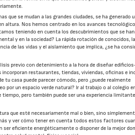
ariamente.
onas que se mudan a las grandes ciudades, se ha generado 
 en altura. Nos hemos centrado en los avances tecnológico
stamos teniendo en cuenta los descubrimientos que se han
ntal y en la sociedad? La rápida rotación de conocidos, la
encia de las vidas y el aislamiento que implica, ¿se ha cons
álisis previo con detenimiento a la hora de diseñar edificio
ncorporan restaurantes, tiendas, viviendas, oficinas e in
o de tu casa puede parecer cómodo, pero ¿puede realmente
eo por un espacio verde natural? Ir al trabajo o al colegio en
te tiempo, pero también puede ser una experiencia limitante
ectura que esté necesariamente mal o bien, sino simplement
ta más y ver cómo tener en cuenta todos estos factores cua
on ser eficiente energéticamente o disponer de la mejor do