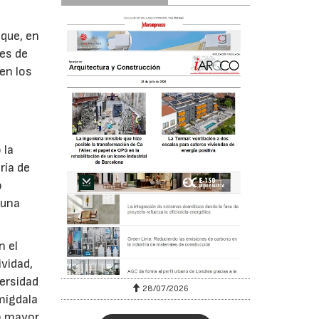
que, en
es de
en los
 la
ría de
o
 una
n el
vidad,
versidad
28/07/2026
mígdala
ta mayor