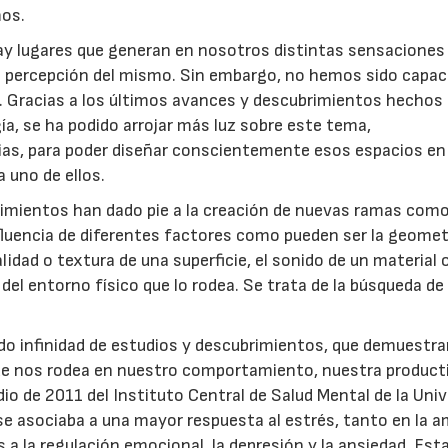
mos.
y lugares que generan en nosotros distintas sensaciones 
a percepción del mismo. Sin embargo, no hemos sido capac
. Gracias a los últimos avances y descubrimientos hechos 
ía, se ha podido arrojar más luz sobre este tema,
as, para poder diseñar conscientemente esos espacios en
 uno de ellos.
rimientos han dado pie a la creación de nuevas ramas como
fluencia de diferentes factores como pueden ser la geomet
lidad o textura de una superficie, el sonido de un material 
n del entorno físico que lo rodea. Se trata de la búsqueda de
ado infinidad de estudios y descubrimientos, que demuestra
que nos rodea en nuestro comportamiento, nuestra producti
io de 2011 del Instituto Central de Salud Mental de la Uni
28/07/2026
30/07/2026
 se asociaba a una mayor respuesta al estrés, tanto en la a
 a la regulación emocional, la depresión y la ansiedad. Es