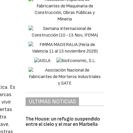
ica. Es
marcas
ÚLTIMAS NOTICIAS
vivir
iertas
tra
The House: un refugio suspendido
lave.
entre el cielo y el mar en Marbella
estras