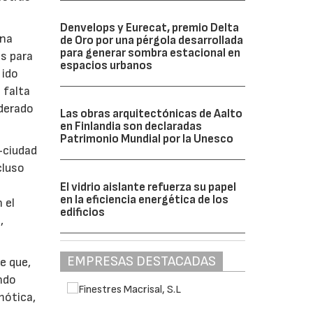
Denvelops y Eurecat, premio Delta
una
de Oro por una pérgola desarrollada
para generar sombra estacional en
s para
espacios urbanos
 ido
 falta
iderado
Las obras arquitectónicas de Aalto
en Finlandia son declaradas
Patrimonio Mundial por la Unesco
s-ciudad
cluso
El vidrio aislante refuerza su papel
en la eficiencia energética de los
 el
edificios
,
EMPRESAS DESTACADAS
e que,
ndo
mótica,