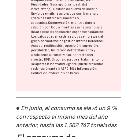
Finalidades:
Suscripción a nuestra(s)
newsletter(s). Gestión de cuenta de usuario.
Envío de emails relacionados con la misma o
relativos a intereses similares o
asociados.
Conservación:
mientras dure la
relación con Ud., o mientras sea necesario para
llevar a cabo las finalidades especificadas
Cesión:
Los datos pueden cederse a otras
empresas del
grupo
por motivos de gestión interna.
Derechos:
Acceso, rectificación, oposición, supresión,
portabilidad, limitación del tratatamiento y
decisiones automatizadas:
contacte con
nuestro DPD
. Si considera que el tratamiento no
se ajusta a la normativa vigente, puede presentar
reclamación ante la
AEPD
.
Más información:
Política de Protección de Datos
● En junio, el consumo se elevó un 9 %
con respecto al mismo mes del año
anterior, hasta las 1.562.747 toneladas