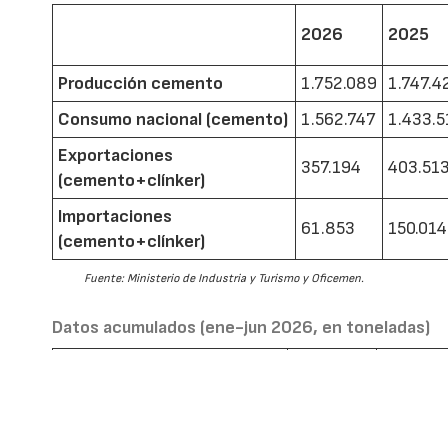
2026
2025
Producción cemento
1.752.089
1.747.4
Consumo nacional (cemento)
1.562.747
1.433.5
Exportaciones
357.194
403.51
(cemento+clínker)
Importaciones
61.853
150.014
(cemento+clínker)
Fuente: Ministerio de Industria y Turismo y Oficemen.
Datos acumulados (ene-jun 2026, en toneladas)
2026
2025
Producción cemento
9.459.655
9.141.6