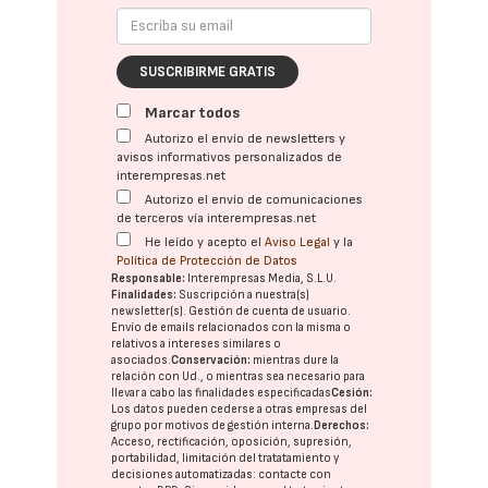
SUSCRIBIRME GRATIS
Marcar todos
Autorizo el envío de newsletters y
avisos informativos personalizados de
interempresas.net
Autorizo el envío de comunicaciones
de terceros vía interempresas.net
He leído y acepto el
Aviso Legal
y la
Política de Protección de Datos
Responsable:
Interempresas Media, S.L.U.
Finalidades:
Suscripción a nuestra(s)
newsletter(s). Gestión de cuenta de usuario.
Envío de emails relacionados con la misma o
relativos a intereses similares o
asociados.
Conservación:
mientras dure la
relación con Ud., o mientras sea necesario para
llevar a cabo las finalidades especificadas
Cesión:
Los datos pueden cederse a otras
empresas del
grupo
por motivos de gestión interna.
Derechos:
Acceso, rectificación, oposición, supresión,
portabilidad, limitación del tratatamiento y
decisiones automatizadas:
contacte con