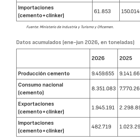
Importaciones
61.853
150.014
(cemento+clínker)
Fuente: Ministerio de Industria y Turismo y Oficemen.
Datos acumulados (ene-jun 2026, en toneladas)
2026
2025
Producción cemento
9.459.655
9.141.6
Consumo nacional
8.351.083
7.770.2
(cemento)
Exportaciones
1.945.191
2.298.8
(cemento+clínker)
Importaciones
482.719
1.023.2
(cemento+clínker)