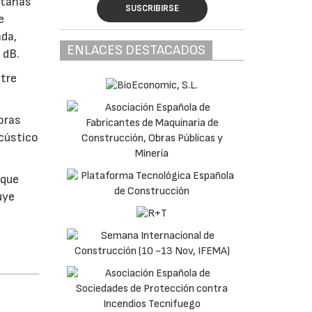
ntanas
SUSCRIBIRSE
e
ada,
ENLACES DESTACADOS
 dB.
ntre
oras
cústico
 que
uye