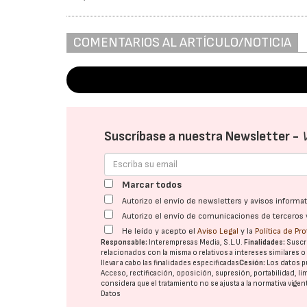
COMENTARIOS AL ARTÍCULO/NOTICIA
Suscríbase a nuestra Newsletter -
Marcar todos
Autorizo el envío de newsletters y avisos inform
Autorizo el envío de comunicaciones de terceros 
He leído y acepto el
Aviso Legal
y la
Política de Pr
Responsable:
Interempresas Media, S.L.U.
Finalidades:
Suscri
relacionados con la misma o relativos a intereses similares 
llevar a cabo las finalidades especificadas
Cesión:
Los datos p
Acceso, rectificación, oposición, supresión, portabilidad, l
considera que el tratamiento no se ajusta a la normativa vige
Datos