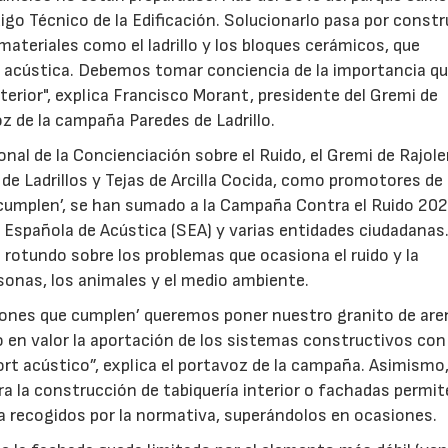
go Técnico de la Edificación. Solucionarlo pasa por constru
 materiales como el ladrillo y los bloques cerámicos, que
ón acústica. Debemos tomar conciencia de la importancia qu
terior", explica Francisco Morant, presidente del Gremi de
z de la campaña Paredes de Ladrillo.
onal de la Concienciación sobre el Ruido, el Gremi de Rajole
de Ladrillos y Tejas de Arcilla Cocida, como promotores de 
e cumplen’, se han sumado a la Campaña Contra el Ruido 202
d Española de Acústica (SEA) y varias entidades ciudadanas
 rotundo sobre los problemas que ocasiona el ruido y la
sonas, los animales y el medio ambiente.
ciones que cumplen’ queremos poner nuestro granito de are
o en valor la aportación de los sistemas constructivos con l
ort acústico”, explica el portavoz de la campaña. Asimismo
a la construcción de tabiquería interior o fachadas permit
28/07/2026
30/07/2026
ca recogidos por la normativa, superándolos en ocasiones.