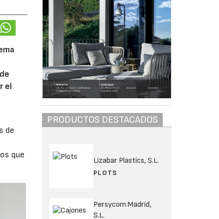
lema
 de
 el
PRODUCTOS DESTACADOS
s de
los que
Lizabar Plastics, S.L.
PLOTS
Persycom Madrid,
S.L.