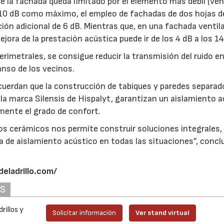
 de la fachada queda limitado por el elemento más débil (ve
en 10 dB como máximo, el empleo de fachadas de dos hojas d
ción adicional de 6 dB. Mientras que, en una fachada ventil
jora de la prestación acústica puede ir de los 4 dB a los 14
rimetrales, se consigue reducir la transmisión del ruido e
anso de los vecinos.
recuerdan que la construcción de tabiques y paredes separad
a marca Silensis de Hispalyt, garantizan un aislamiento a
emente el grado de confort.
s cerámicos nos permite construir soluciones integrales,
a de aislamiento acústico en todas las situaciones”, concl
deladrillo.com/
AS
rillos y
Solicitar información
Ver stand virtual