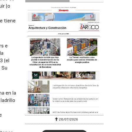
ir (o
e tiene
rs e
la
3 (el
. Su
na en la
adrillo
,
e
28/07/2026