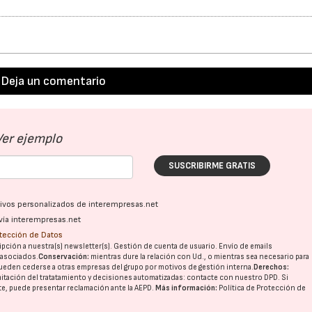
Deja un comentario
Ver ejemplo
SUSCRIBIRME GRATIS
ativos personalizados de interempresas.net
vía interempresas.net
otección de Datos
pción a nuestra(s) newsletter(s). Gestión de cuenta de usuario. Envío de emails
o asociados.
Conservación:
mientras dure la relación con Ud., o mientras sea necesario para
ueden cederse a otras
empresas del grupo
por motivos de gestión interna.
Derechos:
imitación del tratatamiento y decisiones automatizadas:
contacte con nuestro DPD
. Si
nte, puede presentar reclamación ante la
AEPD
.
Más información:
Política de Protección de