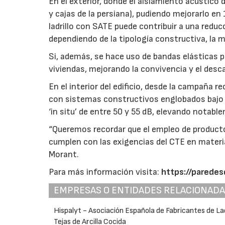
En el exterior, donde el aislamiento acústico
y cajas de la persiana), pudiendo mejorarlo 
ladrillo con SATE puede contribuir a una reduc
dependiendo de la tipología constructiva, la me
Si, además, se hace uso de bandas elásticas pe
viviendas, mejorando la convivencia y el desc
En el interior del edificio, desde la campaña 
con sistemas constructivos englobados bajo l
‘in situ’ de entre 50 y 55 dB, elevando notabl
“Queremos recordar que el empleo de producto
cumplen con las exigencias del CTE en materi
Morant.
Para más información visita:
https://paredes
EMPRESAS O ENTIDADES RELACIONAD
Hispalyt - Asociación Española de Fabricantes de Lad
Tejas de Arcilla Cocida