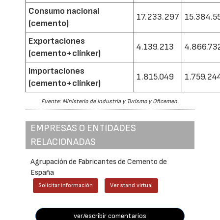
Consumo nacional
17.233.297
15.384.5
(cemento)
Exportaciones
4.139.213
4.866.73
(cemento+clínker)
Importaciones
1.815.049
1.759.24
(cemento+clínker)
Fuente: Ministerio de Industria y Turismo y Oficemen.
EMPRESAS O ENTIDADES
RELACIONADAS
Agrupación de Fabricantes de Cemento de
España
Solicitar información
Ver stand virtual
ver/escribir comentarios