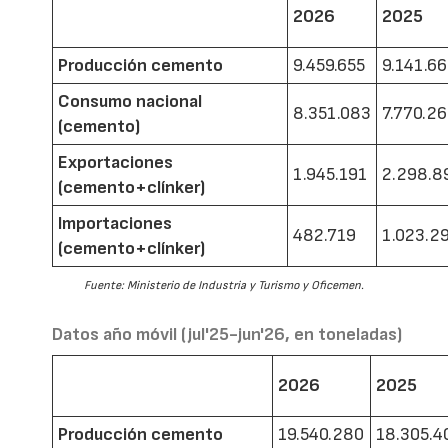
2026
2025
Producción cemento
9.459.655
9.141.6
Consumo nacional
8.351.083
7.770.2
(cemento)
Exportaciones
1.945.191
2.298.8
(cemento+clínker)
Importaciones
482.719
1.023.2
(cemento+clínker)
Fuente: Ministerio de Industria y Turismo y Oficemen.
Datos año móvil (jul'25-jun'26, en toneladas)
2026
2025
Producción cemento
19.540.280
18.305.4