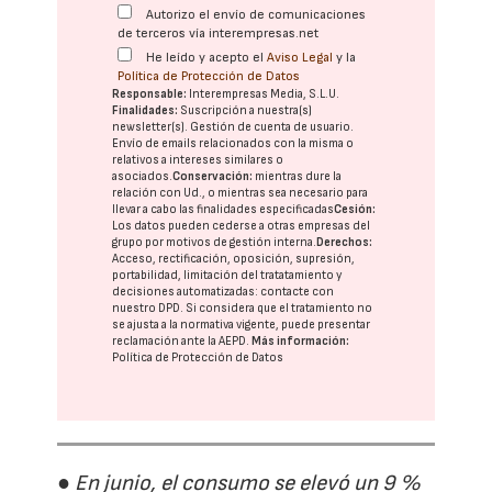
Autorizo el envío de comunicaciones
de terceros vía interempresas.net
He leído y acepto el
Aviso Legal
y la
Política de Protección de Datos
Responsable:
Interempresas Media, S.L.U.
Finalidades:
Suscripción a nuestra(s)
newsletter(s). Gestión de cuenta de usuario.
Envío de emails relacionados con la misma o
relativos a intereses similares o
asociados.
Conservación:
mientras dure la
relación con Ud., o mientras sea necesario para
llevar a cabo las finalidades especificadas
Cesión:
Los datos pueden cederse a otras
empresas del
grupo
por motivos de gestión interna.
Derechos:
Acceso, rectificación, oposición, supresión,
portabilidad, limitación del tratatamiento y
decisiones automatizadas:
contacte con
nuestro DPD
. Si considera que el tratamiento no
se ajusta a la normativa vigente, puede presentar
reclamación ante la
AEPD
.
Más información:
Política de Protección de Datos
● En junio, el consumo se elevó un 9 %