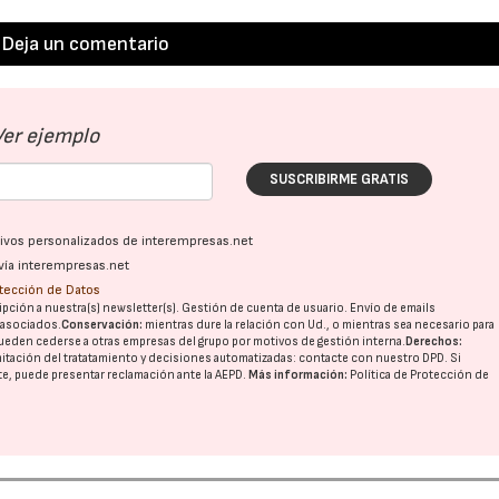
Deja un comentario
Ver ejemplo
SUSCRIBIRME GRATIS
ativos personalizados de interempresas.net
vía interempresas.net
otección de Datos
pción a nuestra(s) newsletter(s). Gestión de cuenta de usuario. Envío de emails
o asociados.
Conservación:
mientras dure la relación con Ud., o mientras sea necesario para
ueden cederse a otras
empresas del grupo
por motivos de gestión interna.
Derechos:
imitación del tratatamiento y decisiones automatizadas:
contacte con nuestro DPD
. Si
nte, puede presentar reclamación ante la
AEPD
.
Más información:
Política de Protección de