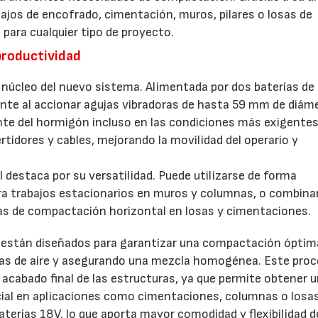
ajos de encofrado, cimentación, muros, pilares o losas de
para cualquier tipo de proyecto.
productividad
núcleo del nuevo sistema. Alimentada por dos baterías de
te al accionar agujas vibradoras de hasta 59 mm de diáme
te del hormigón incluso en las condiciones más exigentes
rtidores y cables, mejorando la movilidad del operario y
estaca por su versatilidad. Puede utilizarse de forma
ara trabajos estacionarios en muros y columnas, o combina
eas de compactación horizontal en losas y cimentaciones.
están diseñados para garantizar una compactación óptim
ujas de aire y asegurando una mezcla homogénea. Este pro
 y acabado final de las estructuras, ya que permite obtener 
cial en aplicaciones como cimentaciones, columnas o losas
terías 18V, lo que aporta mayor comodidad y flexibilidad d