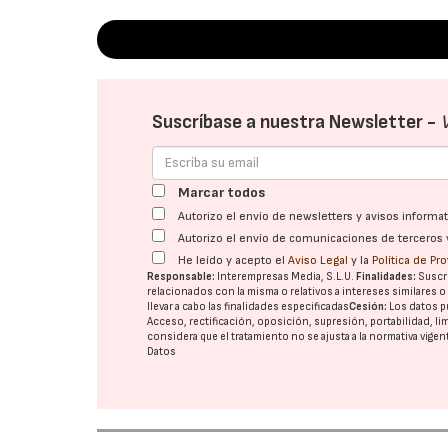
Suscríbase a nuestra Newsletter -
Marcar todos
Autorizo el envío de newsletters y avisos inform
Autorizo el envío de comunicaciones de terceros 
He leído y acepto el
Aviso Legal
y la
Política de Pr
Responsable:
Interempresas Media, S.L.U.
Finalidades:
Suscri
relacionados con la misma o relativos a intereses similares 
llevar a cabo las finalidades especificadas
Cesión:
Los datos p
Acceso, rectificación, oposición, supresión, portabilidad, l
considera que el tratamiento no se ajusta a la normativa vige
Datos