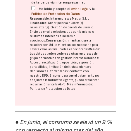
de terceros vía interempresas.net
He leído y acepto el
Aviso Legal
y la
Política de Protección de Datos
Responsable:
Interempresas Media, S.L.U.
Finalidades:
Suscripción a nuestra(s)
newsletter(s). Gestión de cuenta de usuario.
Envío de emails relacionados con la misma o
relativos a intereses similares o
asociados.
Conservación:
mientras dure la
relación con Ud., o mientras sea necesario para
llevar a cabo las finalidades especificadas
Cesión:
Los datos pueden cederse a otras
empresas del
grupo
por motivos de gestión interna.
Derechos:
Acceso, rectificación, oposición, supresión,
portabilidad, limitación del tratatamiento y
decisiones automatizadas:
contacte con
nuestro DPD
. Si considera que el tratamiento no
se ajusta a la normativa vigente, puede presentar
reclamación ante la
AEPD
.
Más información:
Política de Protección de Datos
● En junio, el consumo se elevó un 9 %
con respecto al mismo mes del año