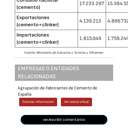
Consumo nacional
17.233.297
15.384.5
(cemento)
Exportaciones
4.139.213
4.866.73
(cemento+clínker)
Importaciones
1.815.049
1.759.24
(cemento+clínker)
Fuente: Ministerio de Industria y Turismo y Oficemen.
EMPRESAS O ENTIDADES
RELACIONADAS
Agrupación de Fabricantes de Cemento de
España
Solicitar información
Ver stand virtual
ver/escribir comentarios