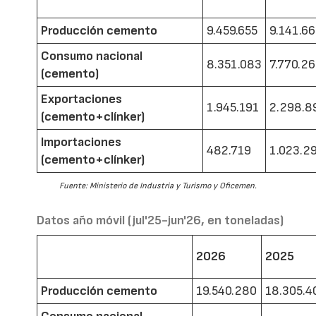
Producción cemento
9.459.655
9.141.6
Consumo nacional
8.351.083
7.770.2
(cemento)
Exportaciones
1.945.191
2.298.8
(cemento+clínker)
Importaciones
482.719
1.023.2
(cemento+clínker)
Fuente: Ministerio de Industria y Turismo y Oficemen.
Datos año móvil (jul'25-jun'26, en toneladas)
2026
2025
Producción cemento
19.540.280
18.305.4