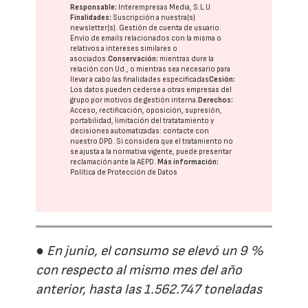
Responsable:
Interempresas Media, S.L.U.
Finalidades:
Suscripción a nuestra(s)
newsletter(s). Gestión de cuenta de usuario.
Envío de emails relacionados con la misma o
relativos a intereses similares o
asociados.
Conservación:
mientras dure la
relación con Ud., o mientras sea necesario para
llevar a cabo las finalidades especificadas
Cesión:
Los datos pueden cederse a otras
empresas del
grupo
por motivos de gestión interna.
Derechos:
Acceso, rectificación, oposición, supresión,
portabilidad, limitación del tratatamiento y
decisiones automatizadas:
contacte con
nuestro DPD
. Si considera que el tratamiento no
se ajusta a la normativa vigente, puede presentar
reclamación ante la
AEPD
.
Más información:
Política de Protección de Datos
● En junio, el consumo se elevó un 9 %
con respecto al mismo mes del año
anterior, hasta las 1.562.747 toneladas