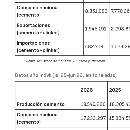
Consumo nacional
8.351.083
7.770.2
(cemento)
Exportaciones
1.945.191
2.298.8
(cemento+clínker)
Importaciones
482.719
1.023.2
(cemento+clínker)
Fuente: Ministerio de Industria y Turismo y Oficemen.
Datos año móvil (jul'25-jun'26, en toneladas)
2026
2025
Producción cemento
19.540.280
18.305.4
Consumo nacional
17.233.297
15.384.5
(cemento)