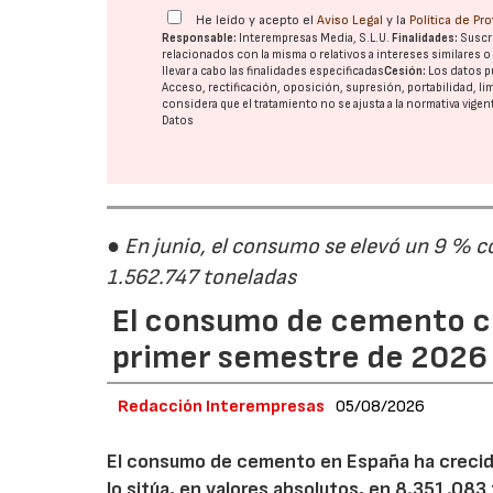
He leído y acepto el
Aviso Legal
y la
Política de Pr
Responsable:
Interempresas Media, S.L.U.
Finalidades:
Suscri
relacionados con la misma o relativos a intereses similares 
llevar a cabo las finalidades especificadas
Cesión:
Los datos p
Acceso, rectificación, oposición, supresión, portabilidad, l
considera que el tratamiento no se ajusta a la normativa vige
Datos
● En junio, el consumo se elevó un 9 % c
1.562.747 toneladas
El consumo de cemento cr
primer semestre de 2026
Redacción Interempresas
05/08/2026
El consumo de cemento en España ha crecido
lo sitúa, en valores absolutos, en 8.351.083