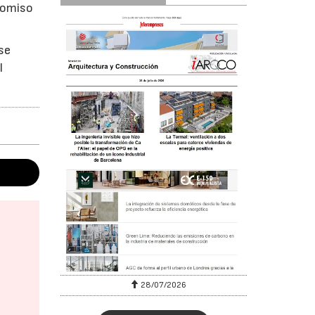
promiso
 se
l
28/07/2026