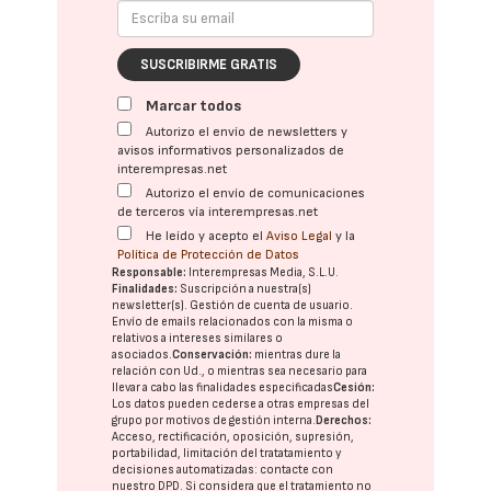
SUSCRIBIRME GRATIS
Marcar todos
Autorizo el envío de newsletters y
avisos informativos personalizados de
interempresas.net
Autorizo el envío de comunicaciones
de terceros vía interempresas.net
He leído y acepto el
Aviso Legal
y la
Política de Protección de Datos
Responsable:
Interempresas Media, S.L.U.
Finalidades:
Suscripción a nuestra(s)
newsletter(s). Gestión de cuenta de usuario.
Envío de emails relacionados con la misma o
relativos a intereses similares o
asociados.
Conservación:
mientras dure la
relación con Ud., o mientras sea necesario para
llevar a cabo las finalidades especificadas
Cesión:
Los datos pueden cederse a otras
empresas del
grupo
por motivos de gestión interna.
Derechos:
Acceso, rectificación, oposición, supresión,
portabilidad, limitación del tratatamiento y
decisiones automatizadas:
contacte con
nuestro DPD
. Si considera que el tratamiento no