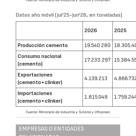
Fuente: Ministerio de Industria y Turismo y Oficemen.
Datos año móvil (jul'25-jun'26, en toneladas)
2026
2025
Producción cemento
19.540.280
18.305.4
Consumo nacional
17.233.297
15.384.5
(cemento)
Exportaciones
4.139.213
4.866.73
(cemento+clínker)
Importaciones
1.815.049
1.759.24
(cemento+clínker)
Fuente: Ministerio de Industria y Turismo y Oficemen.
EMPRESAS O ENTIDADES