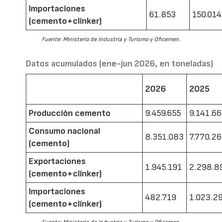
Importaciones
61.853
150.014
(cemento+clínker)
Fuente: Ministerio de Industria y Turismo y Oficemen.
Datos acumulados (ene-jun 2026, en toneladas)
2026
2025
Producción cemento
9.459.655
9.141.6
Consumo nacional
8.351.083
7.770.2
(cemento)
Exportaciones
1.945.191
2.298.8
(cemento+clínker)
Importaciones
482.719
1.023.2
(cemento+clínker)