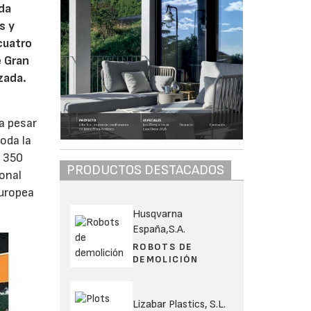
da
s y
cuatro
e Gran
zada.
a pesar
oda la
e 350
PRODUCTOS DESTACADOS
onal
europea
Husqvarna
España,S.A.
ROBOTS DE
DEMOLICIÓN
Lizabar Plastics, S.L.