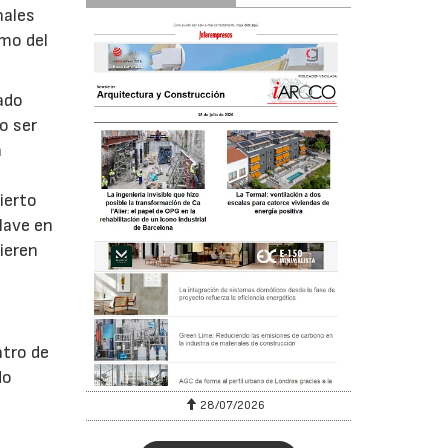
nales
omo del
rado
o ser
n
a
ierto
clave en
ieren
ntro de
do
28/07/2026