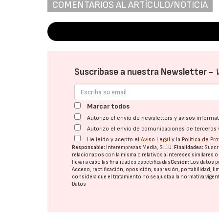
COMENTARIOS AL ARTÍCULO/NOTICIA
Suscríbase a nuestra Newsletter -
Marcar todos
Autorizo el envío de newsletters y avisos inform
Autorizo el envío de comunicaciones de terceros 
He leído y acepto el
Aviso Legal
y la
Política de Pr
Responsable:
Interempresas Media, S.L.U.
Finalidades:
Suscri
relacionados con la misma o relativos a intereses similares 
llevar a cabo las finalidades especificadas
Cesión:
Los datos p
Acceso, rectificación, oposición, supresión, portabilidad, l
considera que el tratamiento no se ajusta a la normativa vige
Datos