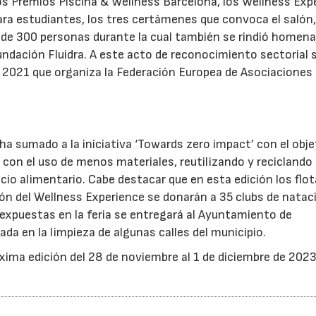
os Premios Piscina & Wellness Barcelona, los Wellness Exp
ara estudiantes, los tres certámenes que convoca el salón,
s de 300 personas durante la cual también se rindió homenaj
Fundación Fluidra. A este acto de reconocimiento sectorial 
 2021 que organiza la Federación Europea de Asociaciones
a sumado a la iniciativa ‘Towards zero impact’ con el obje
a, con el uso de menos materiales, reutilizando y reciclando
icio alimentario. Cabe destacar que en esta edición los flo
ión del Wellness Experience se donarán a 35 clubs de natac
s expuestas en la feria se entregará al Ayuntamiento de
ada en la limpieza de algunas calles del municipio.
xima edición del 28 de noviembre al 1 de diciembre de 2023