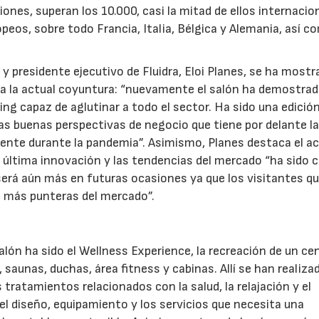
iones, superan los 10.000, casi la mitad de ellos internacio
os, sobre todo Francia, Italia, Bélgica y Alemania, así c
y presidente ejecutivo de Fluidra, Eloi Planes, se ha most
da a la actual coyuntura: “nuevamente el salón ha demostrad
ng capaz de aglutinar a todo el sector. Ha sido una edició
las buenas perspectivas de negocio que tiene por delante l
emente durante la pandemia”. Asimismo, Planes destaca el ac
 la última innovación y las tendencias del mercado “ha sido 
 será aún más en futuras ocasiones ya que los visitantes qu
s más punteras del mercado”.
alón ha sido el Wellness Experience, la recreación de un ce
 saunas, duchas, área fitness y cabinas. Allí se han realiza
tratamientos relacionados con la salud, la relajación y el
28/07/2026
30/07/2026
el diseño, equipamiento y los servicios que necesita una