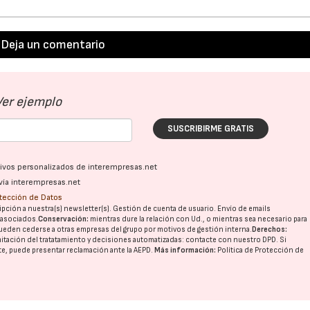
Deja un comentario
Ver ejemplo
SUSCRIBIRME GRATIS
ativos personalizados de interempresas.net
vía interempresas.net
otección de Datos
pción a nuestra(s) newsletter(s). Gestión de cuenta de usuario. Envío de emails
o asociados.
Conservación:
mientras dure la relación con Ud., o mientras sea necesario para
ueden cederse a otras
empresas del grupo
por motivos de gestión interna.
Derechos:
imitación del tratatamiento y decisiones automatizadas:
contacte con nuestro DPD
. Si
nte, puede presentar reclamación ante la
AEPD
.
Más información:
Política de Protección de