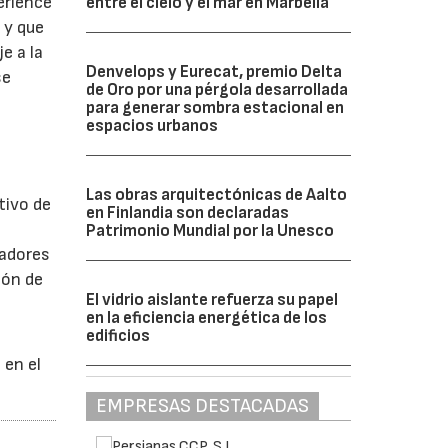
erience
entre el cielo y el mar en Marbella
 y que
e a la
Denvelops y Eurecat, premio Delta
se
de Oro por una pérgola desarrollada
para generar sombra estacional en
espacios urbanos
Las obras arquitectónicas de Aalto
tivo de
en Finlandia son declaradas
Patrimonio Mundial por la Unesco
tadores
ión de
El vidrio aislante refuerza su papel
en la eficiencia energética de los
edificios
 en el
EMPRESAS DESTACADAS