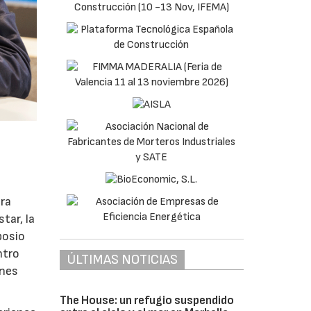
ara
tar, la
posio
ntro
ÚLTIMAS NOTICIAS
ones
The House: un refugio suspendido