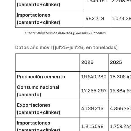
1.945.191
2.298.8
(cemento+clínker)
Importaciones
482.719
1.023.2
(cemento+clínker)
Fuente: Ministerio de Industria y Turismo y Oficemen.
Datos año móvil (jul'25-jun'26, en toneladas)
2026
2025
Producción cemento
19.540.280
18.305.4
Consumo nacional
17.233.297
15.384.5
(cemento)
Exportaciones
4.139.213
4.866.73
(cemento+clínker)
Importaciones
1.815.049
1.759.24
(cemento+clínker)