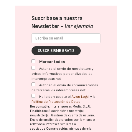
Suscríbase a nuestra
Newsletter -
Ver ejemplo
SUSCRIBIRME GRATIS
Marcar todos
Autorizo el envío de newsletters y
avisos informativos personalizados de
interempresas.net
Autorizo el envío de comunicaciones
de terceros vía interempresas.net
He leído y acepto el
Aviso Legal
y la
Política de Protección de Datos
Responsable:
Interempresas Media, S.L.U.
Finalidades:
Suscripción a nuestra(s)
newsletter(s). Gestión de cuenta de usuario.
Envío de emails relacionados con la misma o
relativos a intereses similares o
asociados.
Conservación:
mientras dure la