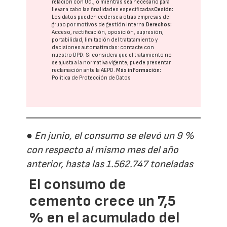
relación con Ud., o mientras sea necesario para
llevar a cabo las finalidades especificadas
Cesión:
Los datos pueden cederse a otras
empresas del
grupo
por motivos de gestión interna.
Derechos:
Acceso, rectificación, oposición, supresión,
portabilidad, limitación del tratatamiento y
decisiones automatizadas:
contacte con
nuestro DPD
. Si considera que el tratamiento no
se ajusta a la normativa vigente, puede presentar
reclamación ante la
AEPD
.
Más información:
Política de Protección de Datos
● En junio, el consumo se elevó un 9 %
con respecto al mismo mes del año
anterior, hasta las 1.562.747 toneladas
El consumo de
cemento crece un 7,5
% en el acumulado del