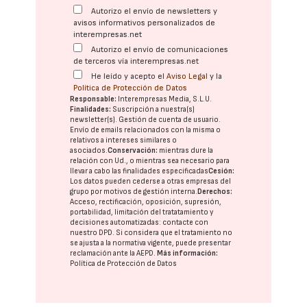
Autorizo el envío de newsletters y
avisos informativos personalizados de
interempresas.net
Autorizo el envío de comunicaciones
de terceros vía interempresas.net
He leído y acepto el
Aviso Legal
y la
Política de Protección de Datos
Responsable:
Interempresas Media, S.L.U.
Finalidades:
Suscripción a nuestra(s)
newsletter(s). Gestión de cuenta de usuario.
Envío de emails relacionados con la misma o
relativos a intereses similares o
asociados.
Conservación:
mientras dure la
relación con Ud., o mientras sea necesario para
llevar a cabo las finalidades especificadas
Cesión:
Los datos pueden cederse a otras
empresas del
grupo
por motivos de gestión interna.
Derechos:
Acceso, rectificación, oposición, supresión,
portabilidad, limitación del tratatamiento y
decisiones automatizadas:
contacte con
nuestro DPD
. Si considera que el tratamiento no
se ajusta a la normativa vigente, puede presentar
reclamación ante la
AEPD
.
Más información:
Política de Protección de Datos