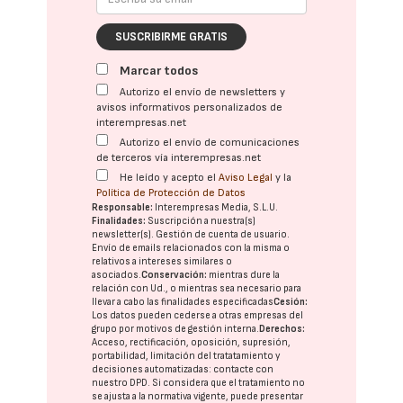
SUSCRIBIRME GRATIS
Marcar todos
Autorizo el envío de newsletters y
avisos informativos personalizados de
interempresas.net
Autorizo el envío de comunicaciones
de terceros vía interempresas.net
He leído y acepto el
Aviso Legal
y la
Política de Protección de Datos
Responsable:
Interempresas Media, S.L.U.
Finalidades:
Suscripción a nuestra(s)
newsletter(s). Gestión de cuenta de usuario.
Envío de emails relacionados con la misma o
relativos a intereses similares o
asociados.
Conservación:
mientras dure la
relación con Ud., o mientras sea necesario para
llevar a cabo las finalidades especificadas
Cesión:
Los datos pueden cederse a otras
empresas del
grupo
por motivos de gestión interna.
Derechos:
Acceso, rectificación, oposición, supresión,
portabilidad, limitación del tratatamiento y
decisiones automatizadas:
contacte con
nuestro DPD
. Si considera que el tratamiento no
se ajusta a la normativa vigente, puede presentar