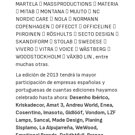
MARTELA  MASSPRODUCTIONS  MATERIA
 MITAB  MONTANA  MUUTO  NC
NORDIC CARE  NOLA  NORMANN
COPENHAGEN  OFFECCT  OFFICELINE 
PIIROINEN  RÖSHULTS  SECTO DESIGN 
SKANDIFORM  STOLAB  SWEDESE 
VIVERO  VITRA  VOICE  WÄSTBERG 
WOODSTOCKHOLM  VÄXBO LIN , entre
muchas otras.
La edición de 2013 tendrá la mayor
participación de empresas españolas y
portuguesas de cuantas ediciones hayamos
celebrado hasta ahora:
Desenho Ibérico,
Kriskadecor, Amat 3, Andreu World, Enea,
Cosentino, Imasoto, Gidlööf, Vondom, LZF
Lamps, Sancal, Made Design, Planing
Sisplamo, La Alpujarreña, WeWood,