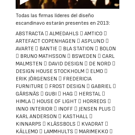
Todas las firmas líderes del diseño
escandinavo estarán presentes en 2013:
ABSTRACTA  ALMEDAHLS  AMTICO 
ARTEFACT COPENHAGEN  ASPLUND 
AVARTE  BANTIE  BLA STATION  BOLON
 BRUNO MATHSSON  BSWEDEN  CARL
MALMSTEN  DAVID DESIGN  DE NORD 
DESIGN HOUSE STOCKHOLM  ELMO 
ERIK JÖRGENSEN  FREDERICIA
FURNITURE  FROST DESIGN  GABRIEL 
GÄRSNÄS  GUBI  HAG  HERSTAL 
HIMLA  HOUSE OF LIGHT  HORREDS 
INNO INTERIOR  INOFF  JENSEN PLUS 
KARL ANDERSON  KASTHALL 
KINNARPS  KLÄSSBOLS  KVADRAT 
KÄLLEMO  LAMMHULTS  MARIMEKKO 