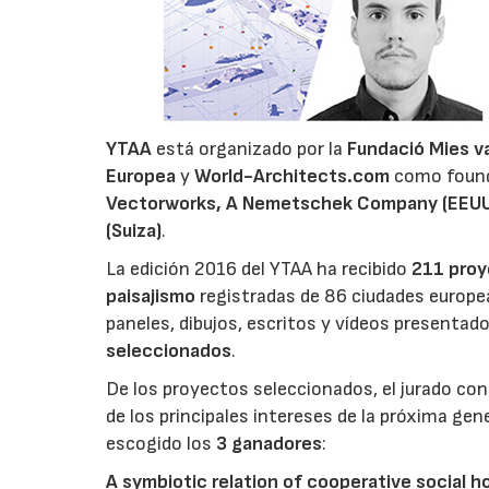
YTAA
está organizado por la
Fundació Mies v
Europea
y
World-Architects.com
como foundi
Vectorworks, A Nemetschek Company (EEUU),
(Suiza)
.
La edición 2016 del YTAA ha recibido
211 proy
paisajismo
registradas de 86 ciudades europea
paneles, dibujos, escritos y vídeos presentado
seleccionados
.
De los proyectos seleccionados, el jurado co
de los principales intereses de la próxima gen
escogido los
3 ganadores
:
A symbiotic relation of cooperative social h