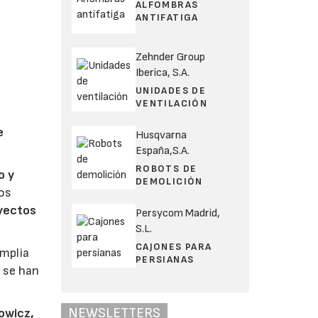
ALFOMBRAS
ANTIFATIGA
Zehnder Group
Iberica, S.A.
UNIDADES DE
VENTILACIÓN
e
Husqvarna
España,S.A.
ROBOTS DE
o y
DEMOLICIÓN
los
yectos
Persycom Madrid,
S.L.
CAJONES PARA
amplia
PERSIANAS
, se han
NEWSLETTERS
kowicz,