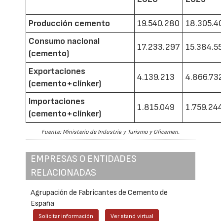
Producción cemento
19.540.280
18.305.4
Consumo nacional
17.233.297
15.384.5
(cemento)
Exportaciones
4.139.213
4.866.73
(cemento+clínker)
Importaciones
1.815.049
1.759.24
(cemento+clínker)
Fuente: Ministerio de Industria y Turismo y Oficemen.
EMPRESAS O ENTIDADES
RELACIONADAS
Agrupación de Fabricantes de Cemento de
España
Solicitar información
Ver stand virtual