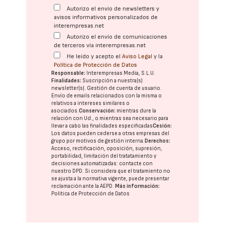
Autorizo el envío de newsletters y
avisos informativos personalizados de
interempresas.net
Autorizo el envío de comunicaciones
de terceros vía interempresas.net
He leído y acepto el
Aviso Legal
y la
Política de Protección de Datos
Responsable:
Interempresas Media, S.L.U.
Finalidades:
Suscripción a nuestra(s)
newsletter(s). Gestión de cuenta de usuario.
Envío de emails relacionados con la misma o
relativos a intereses similares o
asociados.
Conservación:
mientras dure la
relación con Ud., o mientras sea necesario para
llevar a cabo las finalidades especificadas
Cesión:
Los datos pueden cederse a otras
empresas del
grupo
por motivos de gestión interna.
Derechos:
Acceso, rectificación, oposición, supresión,
portabilidad, limitación del tratatamiento y
decisiones automatizadas:
contacte con
nuestro DPD
. Si considera que el tratamiento no
se ajusta a la normativa vigente, puede presentar
reclamación ante la
AEPD
.
Más información:
Política de Protección de Datos