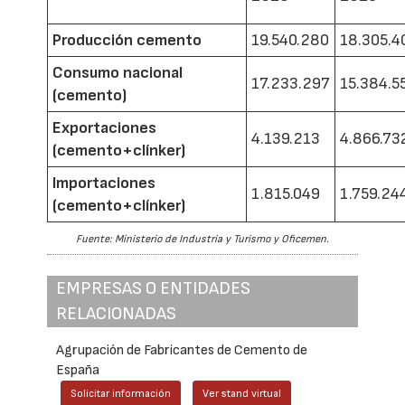
Producción cemento
19.540.280
18.305.4
Consumo nacional
17.233.297
15.384.5
(cemento)
Exportaciones
4.139.213
4.866.73
(cemento+clínker)
Importaciones
1.815.049
1.759.24
(cemento+clínker)
Fuente: Ministerio de Industria y Turismo y Oficemen.
EMPRESAS O ENTIDADES
RELACIONADAS
Agrupación de Fabricantes de Cemento de
España
Solicitar información
Ver stand virtual