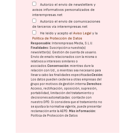
Autorizo el envío de newsletters y
avisos informativos personalizados de
interempresas.net
Autorizo el envío de comunicaciones
de terceros vía interempresas.net
He leído y acepto el
Aviso Legal
y la
Política de Protección de Datos
Responsable:
Interempresas Media, S.L.U.
Finalidades:
Suscripción a nuestra(s)
newsletter(s). Gestión de cuenta de usuario.
Envío de emails relacionados con la misma o
relativos a intereses similares o
asociados.
Conservación:
mientras dure la
relación con Ud., o mientras sea necesario para
llevar a cabo las finalidades especificadas
Cesión:
Los datos pueden cederse a otras
empresas del
grupo
por motivos de gestión interna.
Derechos:
Acceso, rectificación, oposición, supresión,
portabilidad, limitación del tratatamiento y
decisiones automatizadas:
contacte con
nuestro DPD
. Si considera que el tratamiento no
se ajusta a la normativa vigente, puede presentar
reclamación ante la
AEPD
.
Más información:
Política de Protección de Datos