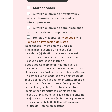
Marcar todos
Autorizo el envío de newsletters y
avisos informativos personalizados de
interempresas.net
Autorizo el envío de comunicaciones
de terceros vía interempresas.net
He leído y acepto el
Aviso Legal
y la
Política de Protección de Datos
Responsable:
Interempresas Media, S.L.U.
Finalidades:
Suscripción a nuestra(s)
newsletter(s). Gestión de cuenta de usuario.
Envío de emails relacionados con la misma o
relativos a intereses similares o
asociados.
Conservación:
mientras dure la
relación con Ud., o mientras sea necesario para
llevar a cabo las finalidades especificadas
Cesión:
Los datos pueden cederse a otras
empresas del
grupo
por motivos de gestión interna.
Derechos:
Acceso, rectificación, oposición, supresión,
portabilidad, limitación del tratatamiento y
decisiones automatizadas:
contacte con
nuestro DPD
. Si considera que el tratamiento no
se ajusta a la normativa vigente, puede presentar
reclamación ante la
AEPD
.
Más información:
Política de Protección de Datos