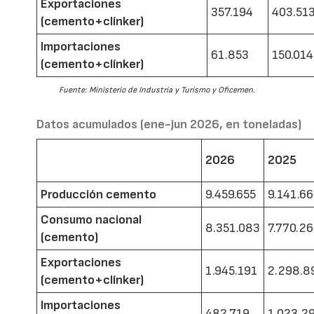
Exportaciones
357.194
403.51
(cemento+clínker)
Importaciones
61.853
150.014
(cemento+clínker)
Fuente: Ministerio de Industria y Turismo y Oficemen.
Datos acumulados (ene-jun 2026, en toneladas)
2026
2025
Producción cemento
9.459.655
9.141.6
Consumo nacional
8.351.083
7.770.2
(cemento)
Exportaciones
1.945.191
2.298.8
(cemento+clínker)
Importaciones
482.719
1.023.2