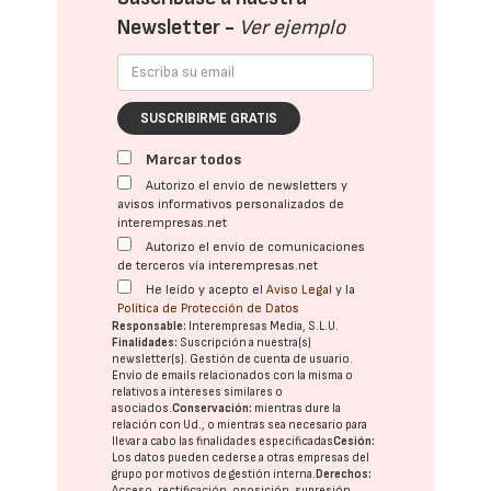
Newsletter -
Ver ejemplo
SUSCRIBIRME GRATIS
Marcar todos
Autorizo el envío de newsletters y
avisos informativos personalizados de
interempresas.net
Autorizo el envío de comunicaciones
de terceros vía interempresas.net
He leído y acepto el
Aviso Legal
y la
Política de Protección de Datos
Responsable:
Interempresas Media, S.L.U.
Finalidades:
Suscripción a nuestra(s)
newsletter(s). Gestión de cuenta de usuario.
Envío de emails relacionados con la misma o
relativos a intereses similares o
asociados.
Conservación:
mientras dure la
relación con Ud., o mientras sea necesario para
llevar a cabo las finalidades especificadas
Cesión:
Los datos pueden cederse a otras
empresas del
grupo
por motivos de gestión interna.
Derechos:
Acceso, rectificación, oposición, supresión,