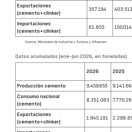
Exportaciones
357.194
403.51
(cemento+clínker)
Importaciones
61.853
150.014
(cemento+clínker)
Fuente: Ministerio de Industria y Turismo y Oficemen.
Datos acumulados (ene-jun 2026, en toneladas)
2026
2025
Producción cemento
9.459.655
9.141.6
Consumo nacional
8.351.083
7.770.2
(cemento)
Exportaciones
1.945.191
2.298.8
(cemento+clínker)