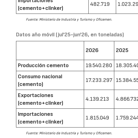
Importaciones
482.719
1.023.2
(cemento+clínker)
Fuente: Ministerio de Industria y Turismo y Oficemen.
Datos año móvil (jul'25-jun'26, en toneladas)
2026
2025
Producción cemento
19.540.280
18.305.4
Consumo nacional
17.233.297
15.384.5
(cemento)
Exportaciones
4.139.213
4.866.73
(cemento+clínker)
Importaciones
1.815.049
1.759.24
(cemento+clínker)
Fuente: Ministerio de Industria y Turismo y Oficemen.