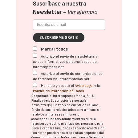
Suscríbase a nuestra
Newsletter -
Ver ejemplo
SUSCRIBIRME GRATIS
Marcar todos
Autorizo el envío de newsletters y
avisos informativos personalizados de
interempresas.net
Autorizo el envío de comunicaciones
de terceros vía interempresas.net
He leído y acepto el
Aviso Legal
y la
Política de Protección de Datos
Responsable:
Interempresas Media, S.L.U.
Finalidades:
Suscripción a nuestra(s)
newsletter(s). Gestión de cuenta de usuario.
Envío de emails relacionados con la misma o
relativos a intereses similares o
asociados.
Conservación:
mientras dure la
relación con Ud., o mientras sea necesario para
llevar a cabo las finalidades especificadas
Cesión:
Los datos pueden cederse a otras
empresas del
grupo
por motivos de gestión interna.
Derechos: