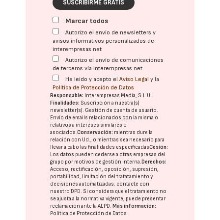
SUSCRIBIRME GRATIS
Marcar todos
Autorizo el envío de newsletters y
avisos informativos personalizados de
interempresas.net
Autorizo el envío de comunicaciones
de terceros vía interempresas.net
He leído y acepto el
Aviso Legal
y la
Política de Protección de Datos
Responsable:
Interempresas Media, S.L.U.
Finalidades:
Suscripción a nuestra(s)
newsletter(s). Gestión de cuenta de usuario.
Envío de emails relacionados con la misma o
relativos a intereses similares o
asociados.
Conservación:
mientras dure la
relación con Ud., o mientras sea necesario para
llevar a cabo las finalidades especificadas
Cesión:
Los datos pueden cederse a otras
empresas del
grupo
por motivos de gestión interna.
Derechos:
Acceso, rectificación, oposición, supresión,
portabilidad, limitación del tratatamiento y
decisiones automatizadas:
contacte con
nuestro DPD
. Si considera que el tratamiento no
se ajusta a la normativa vigente, puede presentar
reclamación ante la
AEPD
.
Más información:
Política de Protección de Datos