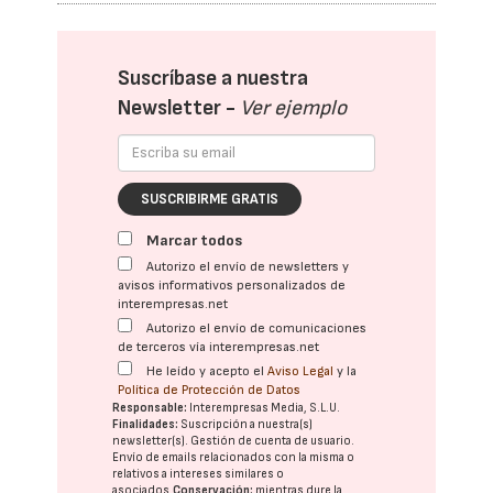
Suscríbase a nuestra
Newsletter -
Ver ejemplo
SUSCRIBIRME GRATIS
Marcar todos
Autorizo el envío de newsletters y
avisos informativos personalizados de
interempresas.net
Autorizo el envío de comunicaciones
de terceros vía interempresas.net
He leído y acepto el
Aviso Legal
y la
Política de Protección de Datos
Responsable:
Interempresas Media, S.L.U.
Finalidades:
Suscripción a nuestra(s)
newsletter(s). Gestión de cuenta de usuario.
Envío de emails relacionados con la misma o
relativos a intereses similares o
asociados.
Conservación:
mientras dure la