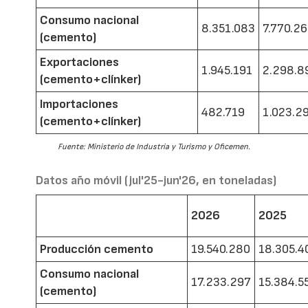
Consumo nacional
8.351.083
7.770.2
(cemento)
Exportaciones
1.945.191
2.298.8
(cemento+clínker)
Importaciones
482.719
1.023.2
(cemento+clínker)
Fuente: Ministerio de Industria y Turismo y Oficemen.
Datos año móvil (jul'25-jun'26, en toneladas)
2026
2025
Producción cemento
19.540.280
18.305.4
Consumo nacional
17.233.297
15.384.5
(cemento)