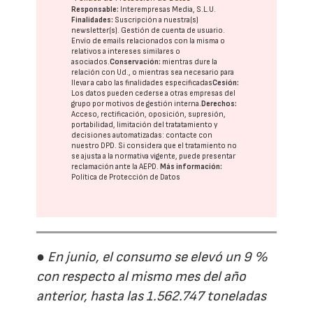
Responsable:
Interempresas Media, S.L.U.
Finalidades:
Suscripción a nuestra(s)
newsletter(s). Gestión de cuenta de usuario.
Envío de emails relacionados con la misma o
relativos a intereses similares o
asociados.
Conservación:
mientras dure la
relación con Ud., o mientras sea necesario para
llevar a cabo las finalidades especificadas
Cesión:
Los datos pueden cederse a otras
empresas del
grupo
por motivos de gestión interna.
Derechos:
Acceso, rectificación, oposición, supresión,
portabilidad, limitación del tratatamiento y
decisiones automatizadas:
contacte con
nuestro DPD
. Si considera que el tratamiento no
se ajusta a la normativa vigente, puede presentar
reclamación ante la
AEPD
.
Más información:
Política de Protección de Datos
● En junio, el consumo se elevó un 9 %
con respecto al mismo mes del año
anterior, hasta las 1.562.747 toneladas