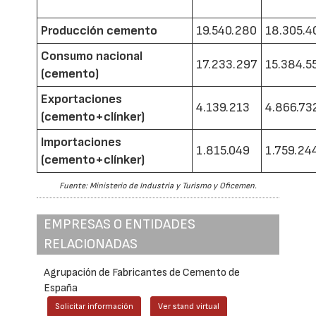
Producción cemento
19.540.280
18.305.4
Consumo nacional
17.233.297
15.384.5
(cemento)
Exportaciones
4.139.213
4.866.73
(cemento+clínker)
Importaciones
1.815.049
1.759.24
(cemento+clínker)
Fuente: Ministerio de Industria y Turismo y Oficemen.
EMPRESAS O ENTIDADES
RELACIONADAS
Agrupación de Fabricantes de Cemento de
España
Solicitar información
Ver stand virtual