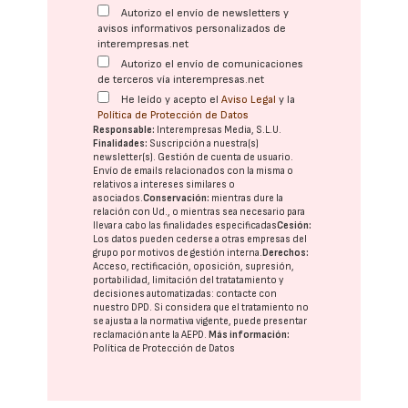
Autorizo el envío de newsletters y
avisos informativos personalizados de
interempresas.net
Autorizo el envío de comunicaciones
de terceros vía interempresas.net
He leído y acepto el
Aviso Legal
y la
Política de Protección de Datos
Responsable:
Interempresas Media, S.L.U.
Finalidades:
Suscripción a nuestra(s)
newsletter(s). Gestión de cuenta de usuario.
Envío de emails relacionados con la misma o
relativos a intereses similares o
asociados.
Conservación:
mientras dure la
relación con Ud., o mientras sea necesario para
llevar a cabo las finalidades especificadas
Cesión:
Los datos pueden cederse a otras
empresas del
grupo
por motivos de gestión interna.
Derechos:
Acceso, rectificación, oposición, supresión,
portabilidad, limitación del tratatamiento y
decisiones automatizadas:
contacte con
nuestro DPD
. Si considera que el tratamiento no
se ajusta a la normativa vigente, puede presentar
reclamación ante la
AEPD
.
Más información:
Política de Protección de Datos