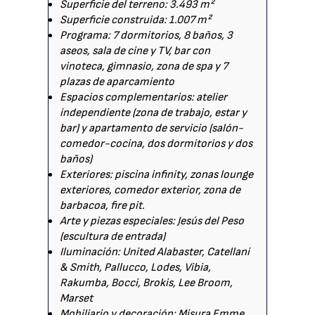
Superficie del terreno: 3.493 m²
Superficie construida: 1.007 m²
Programa: 7 dormitorios, 8 baños, 3
aseos, sala de cine y TV, bar con
vinoteca, gimnasio, zona de spa y 7
plazas de aparcamiento
Espacios complementarios: atelier
independiente (zona de trabajo, estar y
bar) y apartamento de servicio (salón-
comedor-cocina, dos dormitorios y dos
baños)
Exteriores: piscina infinity, zonas lounge
exteriores, comedor exterior, zona de
barbacoa, fire pit.
Arte y piezas especiales: Jesús del Peso
(escultura de entrada)
Iluminación: United Alabaster, Catellani
& Smith, Pallucco, Lodes, Vibia,
Rakumba, Bocci, Brokis, Lee Broom,
Marset
Mobiliario y decoración: Misura Emme,