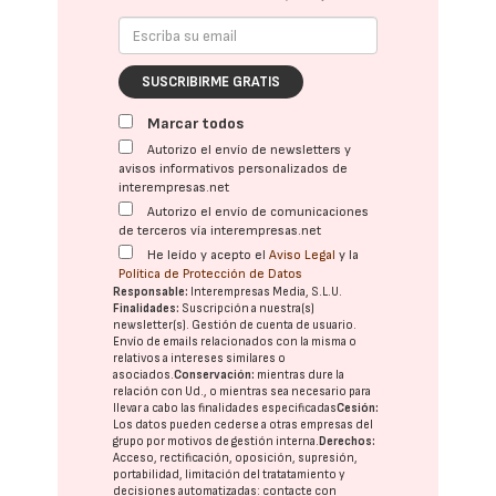
SUSCRIBIRME GRATIS
Marcar todos
Autorizo el envío de newsletters y
avisos informativos personalizados de
interempresas.net
Autorizo el envío de comunicaciones
de terceros vía interempresas.net
He leído y acepto el
Aviso Legal
y la
Política de Protección de Datos
Responsable:
Interempresas Media, S.L.U.
Finalidades:
Suscripción a nuestra(s)
newsletter(s). Gestión de cuenta de usuario.
Envío de emails relacionados con la misma o
relativos a intereses similares o
asociados.
Conservación:
mientras dure la
relación con Ud., o mientras sea necesario para
llevar a cabo las finalidades especificadas
Cesión:
Los datos pueden cederse a otras
empresas del
grupo
por motivos de gestión interna.
Derechos:
Acceso, rectificación, oposición, supresión,
portabilidad, limitación del tratatamiento y
decisiones automatizadas:
contacte con