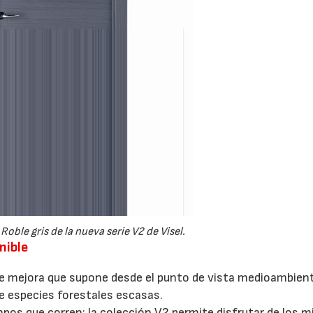
oble gris de la nueva serie V2 de Visel.
nible
te mejora que supone desde el punto de vista medioambienta
28/07/2026
30/07/2026
e especies forestales escasas.
pos que corren: la colección V2 permite disfrutar de los 