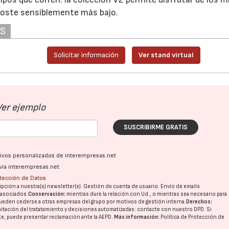
coste sensiblemente más bajo.
AS
Solicitar información
Ver stand virtual
Ver ejemplo
SUSCRIBIRME GRATIS
ativos personalizados de interempresas.net
vía interempresas.net
otección de Datos
pción a nuestra(s) newsletter(s). Gestión de cuenta de usuario. Envío de emails
o asociados.
Conservación:
mientras dure la relación con Ud., o mientras sea necesario para
ueden cederse a otras
empresas del grupo
por motivos de gestión interna.
Derechos:
imitación del tratatamiento y decisiones automatizadas:
contacte con nuestro DPD
. Si
nte, puede presentar reclamación ante la
AEPD
.
Más información:
Política de Protección de