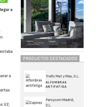
legar a
s
en
 estaba
PRODUCTOS DESTACADOS
parar a
Trafic Mat y Mas, S.L.
ALFOMBRAS
ANTIFATIGA
uertas
Persycom Madrid,
os V2,
S.L.