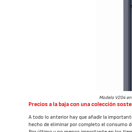
Modelo V204 en R
Precios a la baja con una colección soste
A todo lo anterior hay que añadir la importan
hecho de eliminar por completo el consumo d
Por último y no menos importante en los tiem