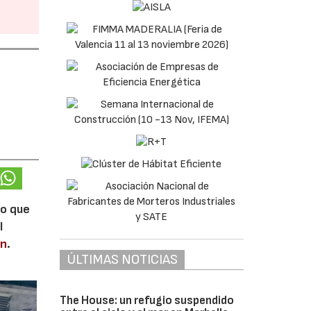
lo que
l
en
.
ÚLTIMAS NOTICIAS
The House: un refugio suspendido