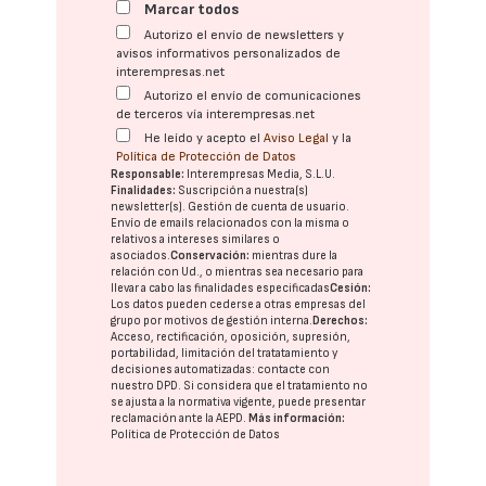
Marcar todos
Autorizo el envío de newsletters y
avisos informativos personalizados de
interempresas.net
Autorizo el envío de comunicaciones
de terceros vía interempresas.net
He leído y acepto el
Aviso Legal
y la
Política de Protección de Datos
Responsable:
Interempresas Media, S.L.U.
Finalidades:
Suscripción a nuestra(s)
newsletter(s). Gestión de cuenta de usuario.
Envío de emails relacionados con la misma o
relativos a intereses similares o
asociados.
Conservación:
mientras dure la
relación con Ud., o mientras sea necesario para
llevar a cabo las finalidades especificadas
Cesión:
Los datos pueden cederse a otras
empresas del
grupo
por motivos de gestión interna.
Derechos:
Acceso, rectificación, oposición, supresión,
portabilidad, limitación del tratatamiento y
decisiones automatizadas:
contacte con
nuestro DPD
. Si considera que el tratamiento no
se ajusta a la normativa vigente, puede presentar
reclamación ante la
AEPD
.
Más información:
Política de Protección de Datos