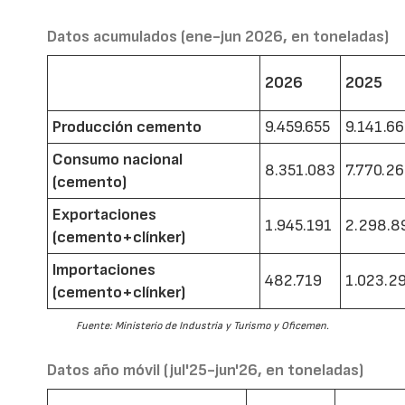
Datos acumulados (ene-jun 2026, en toneladas)
2026
2025
Producción cemento
9.459.655
9.141.6
Consumo nacional
8.351.083
7.770.2
(cemento)
Exportaciones
1.945.191
2.298.8
(cemento+clínker)
Importaciones
482.719
1.023.2
(cemento+clínker)
Fuente: Ministerio de Industria y Turismo y Oficemen.
Datos año móvil (jul'25-jun'26, en toneladas)