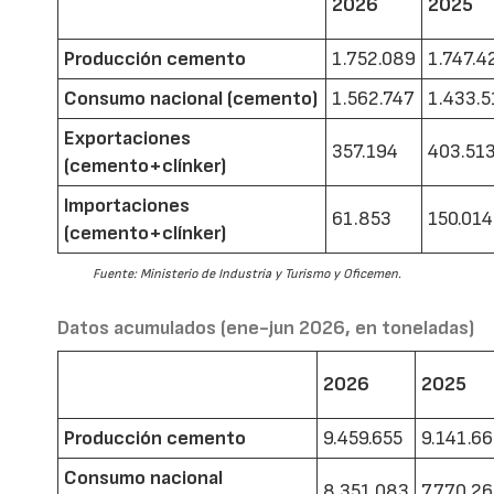
2026
2025
Producción cemento
1.752.089
1.747.4
Consumo nacional (cemento)
1.562.747
1.433.5
Exportaciones
357.194
403.51
(cemento+clínker)
Importaciones
61.853
150.014
(cemento+clínker)
Fuente: Ministerio de Industria y Turismo y Oficemen.
Datos acumulados (ene-jun 2026, en toneladas)
2026
2025
Producción cemento
9.459.655
9.141.6
Consumo nacional
8.351.083
7.770.2