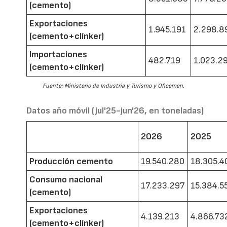
(cemento)
Exportaciones
1.945.191
2.298.8
(cemento+clínker)
Importaciones
482.719
1.023.2
(cemento+clínker)
Fuente: Ministerio de Industria y Turismo y Oficemen.
Datos año móvil (jul'25-jun'26, en toneladas)
2026
2025
Producción cemento
19.540.280
18.305.4
Consumo nacional
17.233.297
15.384.5
(cemento)
Exportaciones
4.139.213
4.866.73
(cemento+clínker)