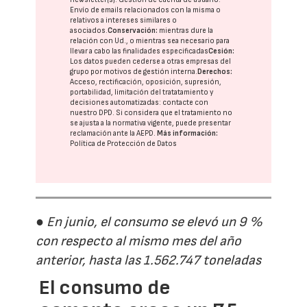
Envío de emails relacionados con la misma o
relativos a intereses similares o
asociados.
Conservación:
mientras dure la
relación con Ud., o mientras sea necesario para
llevar a cabo las finalidades especificadas
Cesión:
Los datos pueden cederse a otras
empresas del
grupo
por motivos de gestión interna.
Derechos:
Acceso, rectificación, oposición, supresión,
portabilidad, limitación del tratatamiento y
decisiones automatizadas:
contacte con
nuestro DPD
. Si considera que el tratamiento no
se ajusta a la normativa vigente, puede presentar
reclamación ante la
AEPD
.
Más información:
Política de Protección de Datos
● En junio, el consumo se elevó un 9 %
con respecto al mismo mes del año
anterior, hasta las 1.562.747 toneladas
El consumo de