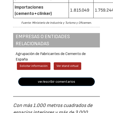
Importaciones
1.815.049
1.759.24
(cemento+clínker)
Fuente: Ministerio de Industria y Turismo y Oficemen.
EMPRESAS O ENTIDADES
RELACIONADAS
Agrupación de Fabricantes de Cemento de
España
Solicitar información
Ver stand virtual
ver/escribir comentarios
Con más 1.000 metros cuadrados de
espacios interiores y más de 3.000