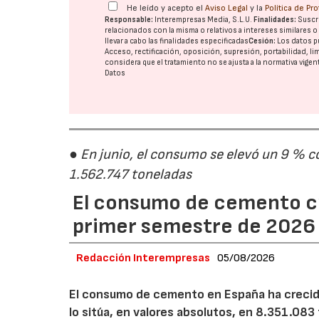
He leído y acepto el
Aviso Legal
y la
Política de Pr
Responsable:
Interempresas Media, S.L.U.
Finalidades:
Suscri
relacionados con la misma o relativos a intereses similares 
llevar a cabo las finalidades especificadas
Cesión:
Los datos p
Acceso, rectificación, oposición, supresión, portabilidad, l
considera que el tratamiento no se ajusta a la normativa vige
Datos
● En junio, el consumo se elevó un 9 % c
1.562.747 toneladas
El consumo de cemento cr
primer semestre de 2026
Redacción Interempresas
05/08/2026
El consumo de cemento en España ha crecido
lo sitúa, en valores absolutos, en 8.351.083