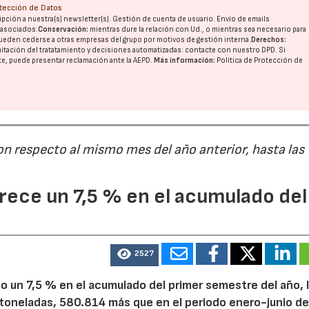
otección de Datos
pción a nuestra(s) newsletter(s). Gestión de cuenta de usuario. Envío de emails
o asociados.
Conservación:
mientras dure la relación con Ud., o mientras sea necesario para
ueden cederse a otras
empresas del grupo
por motivos de gestión interna.
Derechos:
imitación del tratatamiento y decisiones automatizadas:
contacte con nuestro DPD
. Si
nte, puede presentar reclamación ante la
AEPD
.
Más información:
Política de Protección de
on respecto al mismo mes del año anterior, hasta las
ece un 7,5 % en el acumulado del
2527
28/07/2026
30/07/2026
 un 7,5 % en el acumulado del primer semestre del año, 
 toneladas, 580.814 más que en el periodo enero-junio de