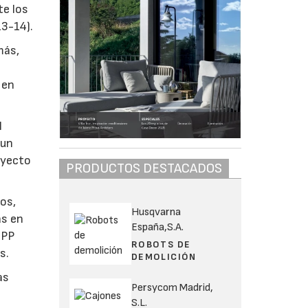
te los
13-14).
más,
 en
l
 un
royecto
PRODUCTOS DESTACADOS
os,
Husqvarna
as en
España,S.A.
HPP
ROBOTS DE
s.
DEMOLICIÓN
as
Persycom Madrid,
S.L.