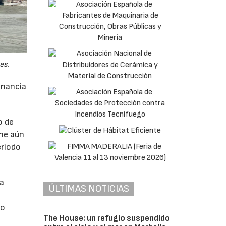
es.
anancia
o de
ne aún
eríodo
da
ÚLTIMAS NOTICIAS
do
The House: un refugio suspendido