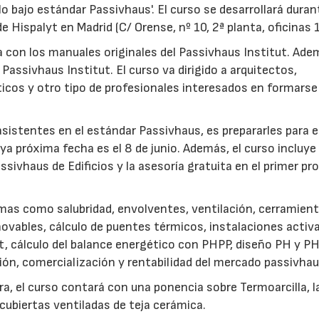
o bajo estándar Passivhaus'. El curso se desarrollará duran
e de Hispalyt en Madrid (C/ Orense, nº 10, 2ª planta, oficinas 
a con los manuales originales del Passivhaus Institut. Ade
Passivhaus Institut. El curso va dirigido a arquitectos,
ticos y otro tipo de profesionales interesados en formarse
asistentes en el estándar Passivhaus, es prepararles para e
ya próxima fecha es el 8 de junio. Además, el curso incluye
assivhaus de Edificios y la asesoría gratuita en el primer p
mas como salubridad, envolventes, ventilación, cerramient
novables, cálculo de puentes térmicos, instalaciones activ
it, cálculo del balance energético con PHPP, diseño PH y P
ón, comercialización y rentabilidad del mercado passivhau
a, el curso contará con una ponencia sobre Termoarcilla, l
 cubiertas ventiladas de teja cerámica.