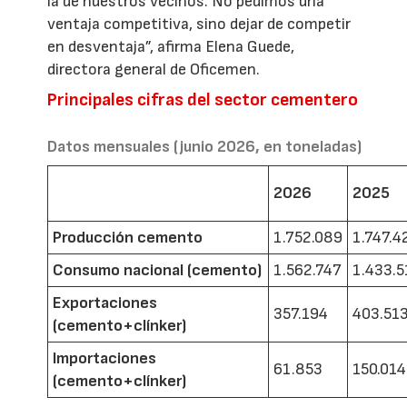
la de nuestros vecinos. No pedimos una
ventaja competitiva, sino dejar de competir
en desventaja”, afirma Elena Guede,
directora general de Oficemen.
Principales cifras del sector cementero
Datos mensuales (junio 2026, en toneladas)
2026
2025
Producción cemento
1.752.089
1.747.4
Consumo nacional (cemento)
1.562.747
1.433.5
Exportaciones
357.194
403.51
(cemento+clínker)
Importaciones
61.853
150.014
(cemento+clínker)