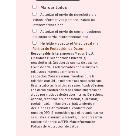
Marcar todos
Autorizo el envío de newsletters y
avisos informativos personalizados de
interempresas.net
Autorizo el envío de comunicaciones
de terceros vía interempresas.net
He leído y acepto el
Aviso Legal
y la
Política de Protección de Datos
Responsable:
Interempresas Media, S.L.U.
Finalidades:
Suscripción a nuestra(s)
newsletter(s). Gestión de cuenta de usuario.
Envío de emails relacionados con la misma o
relativos a intereses similares o
asociados.
Conservación:
mientras dure la
relación con Ud., o mientras sea necesario para
llevar a cabo las finalidades especificadas
Cesión:
Los datos pueden cederse a otras
empresas del
grupo
por motivos de gestión interna.
Derechos:
Acceso, rectificación, oposición, supresión,
portabilidad, limitación del tratatamiento y
decisiones automatizadas:
contacte con
nuestro DPD
. Si considera que el tratamiento no
se ajusta a la normativa vigente, puede presentar
reclamación ante la
AEPD
.
Más información:
Política de Protección de Datos