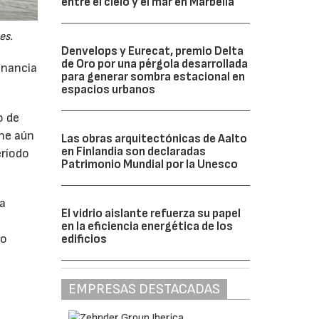
entre el cielo y el mar en Marbella
es.
Denvelops y Eurecat, premio Delta
de Oro por una pérgola desarrollada
anancia
para generar sombra estacional en
espacios urbanos
o de
ne aún
Las obras arquitectónicas de Aalto
en Finlandia son declaradas
eríodo
Patrimonio Mundial por la Unesco
da
El vidrio aislante refuerza su papel
en la eficiencia energética de los
do
edificios
EMPRESAS DESTACADAS