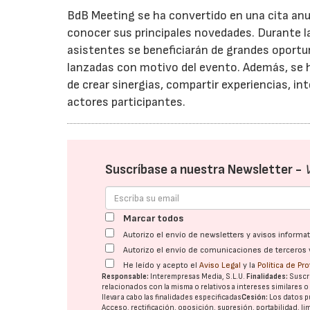
BdB Meeting se ha convertido en una cita anua
conocer sus principales novedades. Durante las
asistentes se beneficiarán de grandes oport
lanzadas con motivo del evento. Además, se h
de crear sinergias, compartir experiencias, i
actores participantes.
Suscríbase a nuestra Newsletter -
Marcar todos
Autorizo el envío de newsletters y avisos inform
Autorizo el envío de comunicaciones de terceros 
He leído y acepto el
Aviso Legal
y la
Política de Pr
Responsable:
Interempresas Media, S.L.U.
Finalidades:
Suscri
relacionados con la misma o relativos a intereses similares 
llevar a cabo las finalidades especificadas
Cesión:
Los datos p
Acceso, rectificación, oposición, supresión, portabilidad, l