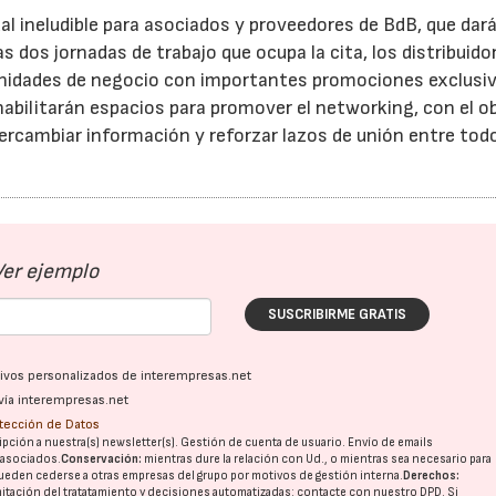
l ineludible para asociados y proveedores de BdB, que dar
 dos jornadas de trabajo que ocupa la cita, los distribuido
unidades de negocio con importantes promociones exclusiv
abilitarán espacios para promover el networking, con el o
ntercambiar información y reforzar lazos de unión entre tod
Ver ejemplo
SUSCRIBIRME GRATIS
ativos personalizados de interempresas.net
vía interempresas.net
otección de Datos
pción a nuestra(s) newsletter(s). Gestión de cuenta de usuario. Envío de emails
28/07/2026
30/07/2026
o asociados.
Conservación:
mientras dure la relación con Ud., o mientras sea necesario para
ueden cederse a otras
empresas del grupo
por motivos de gestión interna.
Derechos:
imitación del tratatamiento y decisiones automatizadas:
contacte con nuestro DPD
. Si