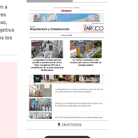
án a
res
as,
bjetivo
os los
28/07/2026