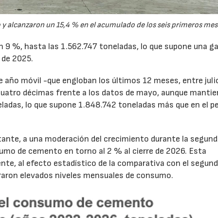
y alcanzaron un 15,4 % en el acumulado de los seis primeros mes
un 9 %, hasta las 1.562.747 toneladas, lo que supone una g
 de 2025.
de año móvil -que engloban los últimos 12 meses, entre juli
cuatro décimas frente a los datos de mayo, aunque mantie
ladas, lo que supone 1.848.742 toneladas más que en el p
tante, a una moderación del crecimiento durante la segun
sumo de cemento en torno al 2 % al cierre de 2026. Esta
nte, al efecto estadístico de la comparativa con el segun
traron elevados niveles mensuales de consumo.