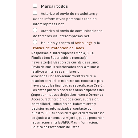
Marcar todos
Autorizo el envío de newsletters y
avisos informativos personalizados de
interempresas.net
Autorizo el envío de comunicaciones
de terceros vía interempresas.net
He leído y acepto el
Aviso Legal
y la
Política de Protección de Datos
Responsable:
Interempresas Media, S.L.U.
Finalidades:
Suscripción a nuestra(s)
newsletter(s). Gestión de cuenta de usuario.
Envío de emails relacionados con la misma o
relativos a intereses similares o
asociados.
Conservación:
mientras dure la
relación con Ud., o mientras sea necesario para
llevar a cabo las finalidades especificadas
Cesión:
Los datos pueden cederse a otras
empresas del
grupo
por motivos de gestión interna.
Derechos:
Acceso, rectificación, oposición, supresión,
portabilidad, limitación del tratatamiento y
decisiones automatizadas:
contacte con
nuestro DPD
. Si considera que el tratamiento no
se ajusta a la normativa vigente, puede presentar
reclamación ante la
AEPD
.
Más información:
Política de Protección de Datos