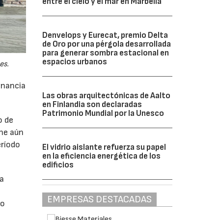
entre el cielo y el mar en Marbella
Denvelops y Eurecat, premio Delta
de Oro por una pérgola desarrollada
para generar sombra estacional en
espacios urbanos
es.
anancia
Las obras arquitectónicas de Aalto
en Finlandia son declaradas
Patrimonio Mundial por la Unesco
o de
ne aún
eríodo
El vidrio aislante refuerza su papel
en la eficiencia energética de los
edificios
da
EMPRESAS DESTACADAS
do