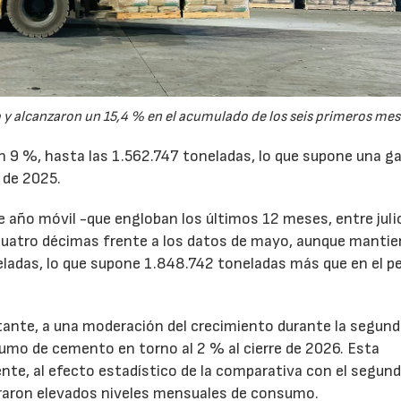
y alcanzaron un 15,4 % en el acumulado de los seis primeros mes
un 9 %, hasta las 1.562.747 toneladas, lo que supone una g
 de 2025.
de año móvil -que engloban los últimos 12 meses, entre juli
cuatro décimas frente a los datos de mayo, aunque mantie
ladas, lo que supone 1.848.742 toneladas más que en el p
tante, a una moderación del crecimiento durante la segun
sumo de cemento en torno al 2 % al cierre de 2026. Esta
nte, al efecto estadístico de la comparativa con el segun
traron elevados niveles mensuales de consumo.