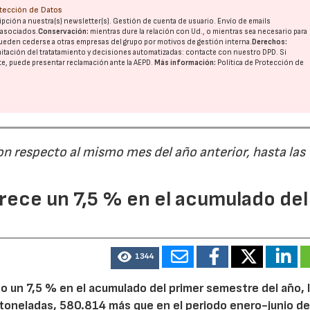
otección de Datos
pción a nuestra(s) newsletter(s). Gestión de cuenta de usuario. Envío de emails
o asociados.
Conservación:
mientras dure la relación con Ud., o mientras sea necesario para
ueden cederse a otras
empresas del grupo
por motivos de gestión interna.
Derechos:
imitación del tratatamiento y decisiones automatizadas:
contacte con nuestro DPD
. Si
nte, puede presentar reclamación ante la
AEPD
.
Más información:
Política de Protección de
on respecto al mismo mes del año anterior, hasta las
ece un 7,5 % en el acumulado del
1344
 un 7,5 % en el acumulado del primer semestre del año, 
 toneladas, 580.814 más que en el periodo enero-junio de