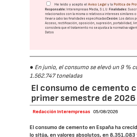
He leído y acepto el
Aviso Legal
y la
Política de Pr
Responsable:
Interempresas Media, S.L.U.
Finalidades:
Suscri
relacionados con la misma o relativos a intereses similares 
llevar a cabo las finalidades especificadas
Cesión:
Los datos p
Acceso, rectificación, oposición, supresión, portabilidad, l
considera que el tratamiento no se ajusta a la normativa vige
Datos
● En junio, el consumo se elevó un 9 % c
1.562.747 toneladas
El consumo de cemento cr
primer semestre de 2026
Redacción Interempresas
05/08/2026
El consumo de cemento en España ha crecido
lo sitúa, en valores absolutos, en 8.351.083