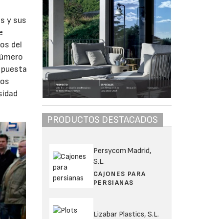
s y sus
e
os del
número
 puesta
tos
sidad
PRODUCTOS DESTACADOS
Persycom Madrid,
S.L.
CAJONES PARA
PERSIANAS
Lizabar Plastics, S.L.