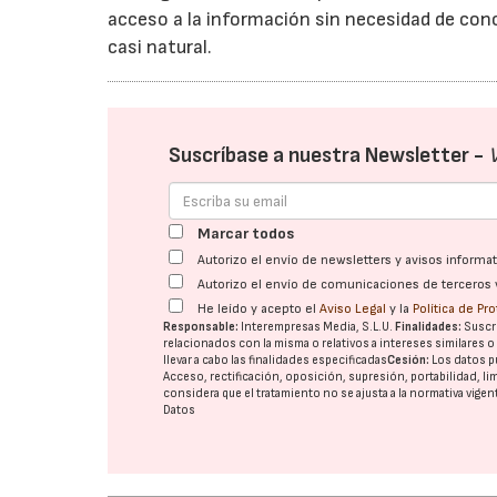
acceso a la información sin necesidad de cono
casi natural.
Suscríbase a nuestra Newsletter -
Marcar todos
Autorizo el envío de newsletters y avisos inform
Autorizo el envío de comunicaciones de terceros 
He leído y acepto el
Aviso Legal
y la
Política de Pr
Responsable:
Interempresas Media, S.L.U.
Finalidades:
Suscri
relacionados con la misma o relativos a intereses similares 
llevar a cabo las finalidades especificadas
Cesión:
Los datos p
Acceso, rectificación, oposición, supresión, portabilidad, l
considera que el tratamiento no se ajusta a la normativa vige
Datos