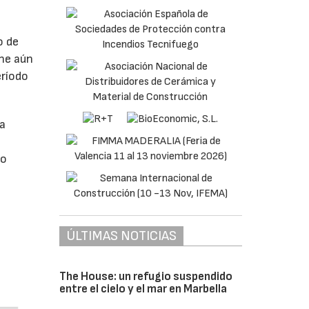
o de
ne aún
eríodo
da
do
ÚLTIMAS NOTICIAS
The House: un refugio suspendido
entre el cielo y el mar en Marbella