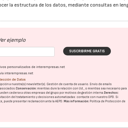
cer la estructura de los datos, mediante consultas en len
Ver ejemplo
SUSCRIBIRME GRATIS
ativos personalizados de interempresas.net
vía interempresas.net
otección de Datos
pción a nuestra(s) newsletter(s). Gestión de cuenta de usuario. Envío de emails
o asociados.
Conservación:
mientras dure la relación con Ud., o mientras sea necesario para
ueden cederse a otras
empresas del grupo
por motivos de gestión interna.
Derechos:
imitación del tratatamiento y decisiones automatizadas:
contacte con nuestro DPD
. Si
nte, puede presentar reclamación ante la
AEPD
.
Más información:
Política de Protección de