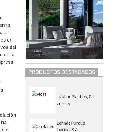
a
iento.
ución
les en
ivos del
d en la
mpresa
PRODUCTOS DESTACADOS
n
ia
Lizabar Plastics, S.L.
PLOTS
solución
 ha
Zehnder Group
en el
Iberica, S.A.