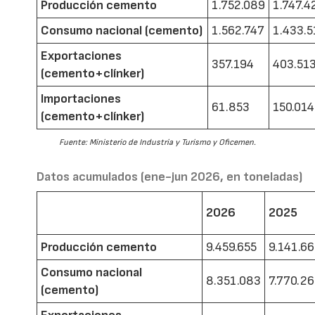
Producción cemento
1.752.089
1.747.4
Consumo nacional (cemento)
1.562.747
1.433.5
Exportaciones
357.194
403.51
(cemento+clínker)
Importaciones
61.853
150.014
(cemento+clínker)
Fuente: Ministerio de Industria y Turismo y Oficemen.
Datos acumulados (ene-jun 2026, en toneladas)
2026
2025
Producción cemento
9.459.655
9.141.6
Consumo nacional
8.351.083
7.770.2
(cemento)