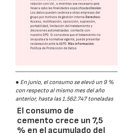
relación con Ud., o mientras sea necesario para
llevar a cabo las finalidades especificadas
Cesión:
Los datos pueden cederse a otras
empresas del
grupo
por motivos de gestión interna.
Derechos:
Acceso, rectificación, oposición, supresión,
portabilidad, limitación del tratatamiento y
decisiones automatizadas:
contacte con
nuestro DPD
. Si considera que el tratamiento no
se ajusta a la normativa vigente, puede presentar
reclamación ante la
AEPD
.
Más información:
Política de Protección de Datos
● En junio, el consumo se elevó un 9 %
con respecto al mismo mes del año
anterior, hasta las 1.562.747 toneladas
El consumo de
cemento crece un 7,5
% en el acumulado del