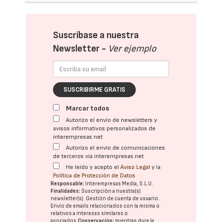
Suscríbase a nuestra
Newsletter -
Ver ejemplo
SUSCRIBIRME GRATIS
Marcar todos
Autorizo el envío de newsletters y
avisos informativos personalizados de
interempresas.net
Autorizo el envío de comunicaciones
de terceros vía interempresas.net
He leído y acepto el
Aviso Legal
y la
Política de Protección de Datos
Responsable:
Interempresas Media, S.L.U.
Finalidades:
Suscripción a nuestra(s)
newsletter(s). Gestión de cuenta de usuario.
Envío de emails relacionados con la misma o
relativos a intereses similares o
asociados.
Conservación:
mientras dure la