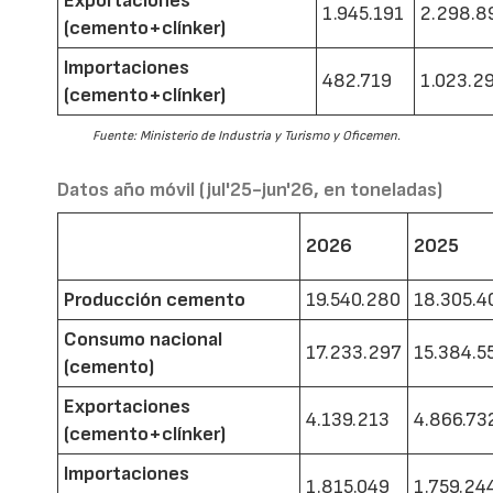
Exportaciones
1.945.191
2.298.8
(cemento+clínker)
Importaciones
482.719
1.023.2
(cemento+clínker)
Fuente: Ministerio de Industria y Turismo y Oficemen.
Datos año móvil (jul'25-jun'26, en toneladas)
2026
2025
Producción cemento
19.540.280
18.305.4
Consumo nacional
17.233.297
15.384.5
(cemento)
Exportaciones
4.139.213
4.866.73
(cemento+clínker)
Importaciones
1.815.049
1.759.24