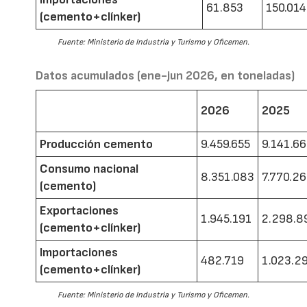
61.853
150.014
(cemento+clínker)
Fuente: Ministerio de Industria y Turismo y Oficemen.
Datos acumulados (ene-jun 2026, en toneladas)
2026
2025
Producción cemento
9.459.655
9.141.6
Consumo nacional
8.351.083
7.770.2
(cemento)
Exportaciones
1.945.191
2.298.8
(cemento+clínker)
Importaciones
482.719
1.023.2
(cemento+clínker)
Fuente: Ministerio de Industria y Turismo y Oficemen.