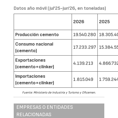
Datos año móvil (jul'25-jun'26, en toneladas)
2026
2025
Producción cemento
19.540.280
18.305.4
Consumo nacional
17.233.297
15.384.5
(cemento)
Exportaciones
4.139.213
4.866.73
(cemento+clínker)
Importaciones
1.815.049
1.759.24
(cemento+clínker)
Fuente: Ministerio de Industria y Turismo y Oficemen.
EMPRESAS O ENTIDADES
RELACIONADAS