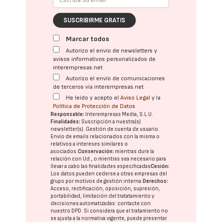
SUSCRIBIRME GRATIS
Marcar todos
Autorizo el envío de newsletters y
avisos informativos personalizados de
interempresas.net
Autorizo el envío de comunicaciones
de terceros vía interempresas.net
He leído y acepto el
Aviso Legal
y la
Política de Protección de Datos
Responsable:
Interempresas Media, S.L.U.
Finalidades:
Suscripción a nuestra(s)
newsletter(s). Gestión de cuenta de usuario.
Envío de emails relacionados con la misma o
relativos a intereses similares o
asociados.
Conservación:
mientras dure la
relación con Ud., o mientras sea necesario para
llevar a cabo las finalidades especificadas
Cesión:
Los datos pueden cederse a otras
empresas del
grupo
por motivos de gestión interna.
Derechos:
Acceso, rectificación, oposición, supresión,
portabilidad, limitación del tratatamiento y
decisiones automatizadas:
contacte con
nuestro DPD
. Si considera que el tratamiento no
se ajusta a la normativa vigente, puede presentar