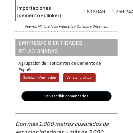
Importaciones
1.815.049
1.759.24
(cemento+clínker)
Fuente: Ministerio de Industria y Turismo y Oficemen.
EMPRESAS O ENTIDADES
RELACIONADAS
Agrupación de Fabricantes de Cemento de
España
Solicitar información
Ver stand virtual
ver/escribir comentarios
Con más 1.000 metros cuadrados de
espacios interiores y más de 3.000