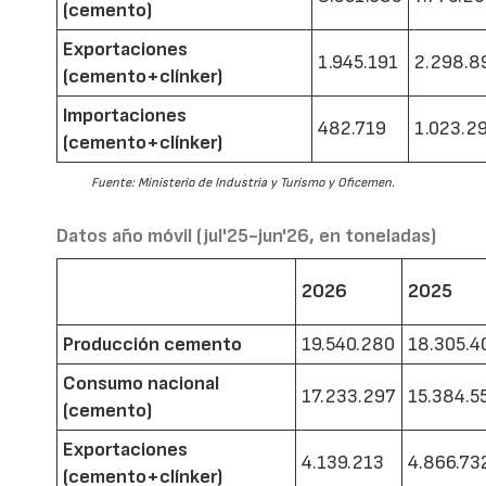
(cemento)
Exportaciones
1.945.191
2.298.8
(cemento+clínker)
Importaciones
482.719
1.023.2
(cemento+clínker)
Fuente: Ministerio de Industria y Turismo y Oficemen.
Datos año móvil (jul'25-jun'26, en toneladas)
2026
2025
Producción cemento
19.540.280
18.305.4
Consumo nacional
17.233.297
15.384.5
(cemento)
Exportaciones
4.139.213
4.866.73
(cemento+clínker)