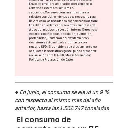
Envío de emails relacionados con la misma o
relativos a intereses similares o
asociados.
Conservación:
mientras dure la
relación con Ud., o mientras sea necesario para
llevar a cabo las finalidades especificadas
Cesión:
Los datos pueden cederse a otras
empresas del
grupo
por motivos de gestión interna.
Derechos:
Acceso, rectificación, oposición, supresión,
portabilidad, limitación del tratatamiento y
decisiones automatizadas:
contacte con
nuestro DPD
. Si considera que el tratamiento no
se ajusta a la normativa vigente, puede presentar
reclamación ante la
AEPD
.
Más información:
Política de Protección de Datos
● En junio, el consumo se elevó un 9 %
con respecto al mismo mes del año
anterior, hasta las 1.562.747 toneladas
El consumo de