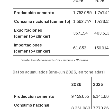
2026
2025
Producción cemento
1.752.089
1.747.4
Consumo nacional (cemento)
1.562.747
1.433.5
Exportaciones
357.194
403.51
(cemento+clínker)
Importaciones
61.853
150.014
(cemento+clínker)
Fuente: Ministerio de Industria y Turismo y Oficemen.
Datos acumulados (ene-jun 2026, en toneladas)
2026
2025
Producción cemento
9.459.655
9.141.6
Consumo nacional
8.351.083
7.770.2