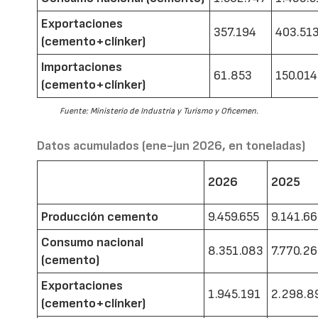
Exportaciones
357.194
403.51
(cemento+clínker)
Importaciones
61.853
150.014
(cemento+clínker)
Fuente: Ministerio de Industria y Turismo y Oficemen.
Datos acumulados (ene-jun 2026, en toneladas)
2026
2025
Producción cemento
9.459.655
9.141.6
Consumo nacional
8.351.083
7.770.2
(cemento)
Exportaciones
1.945.191
2.298.8
(cemento+clínker)