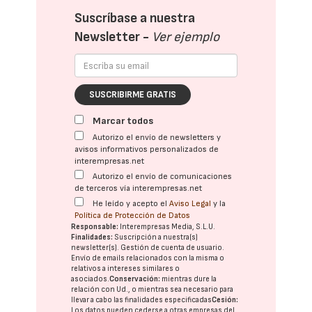
Suscríbase a nuestra
Newsletter -
Ver ejemplo
SUSCRIBIRME GRATIS
Marcar todos
Autorizo el envío de newsletters y
avisos informativos personalizados de
interempresas.net
Autorizo el envío de comunicaciones
de terceros vía interempresas.net
He leído y acepto el
Aviso Legal
y la
Política de Protección de Datos
Responsable:
Interempresas Media, S.L.U.
Finalidades:
Suscripción a nuestra(s)
newsletter(s). Gestión de cuenta de usuario.
Envío de emails relacionados con la misma o
relativos a intereses similares o
asociados.
Conservación:
mientras dure la
relación con Ud., o mientras sea necesario para
llevar a cabo las finalidades especificadas
Cesión:
Los datos pueden cederse a otras
empresas del