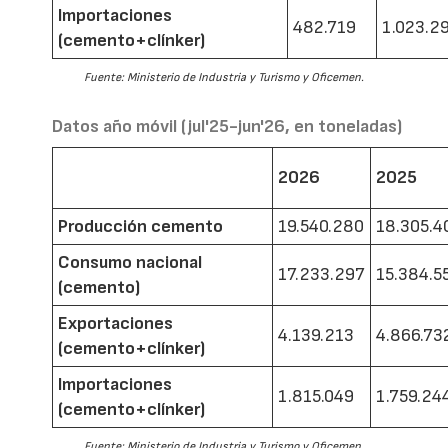
Importaciones
482.719
1.023.2
(cemento+clínker)
Fuente: Ministerio de Industria y Turismo y Oficemen.
Datos año móvil (jul'25-jun'26, en toneladas)
2026
2025
Producción cemento
19.540.280
18.305.4
Consumo nacional
17.233.297
15.384.5
(cemento)
Exportaciones
4.139.213
4.866.73
(cemento+clínker)
Importaciones
1.815.049
1.759.24
(cemento+clínker)
Fuente: Ministerio de Industria y Turismo y Oficemen.