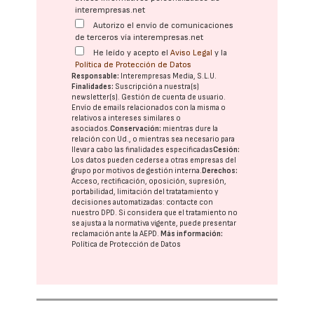
interempresas.net
Autorizo el envío de comunicaciones
de terceros vía interempresas.net
He leído y acepto el
Aviso Legal
y la
Política de Protección de Datos
Responsable:
Interempresas Media, S.L.U.
Finalidades:
Suscripción a nuestra(s)
newsletter(s). Gestión de cuenta de usuario.
Envío de emails relacionados con la misma o
relativos a intereses similares o
asociados.
Conservación:
mientras dure la
relación con Ud., o mientras sea necesario para
llevar a cabo las finalidades especificadas
Cesión:
Los datos pueden cederse a otras
empresas del
grupo
por motivos de gestión interna.
Derechos:
Acceso, rectificación, oposición, supresión,
portabilidad, limitación del tratatamiento y
decisiones automatizadas:
contacte con
nuestro DPD
. Si considera que el tratamiento no
se ajusta a la normativa vigente, puede presentar
reclamación ante la
AEPD
.
Más información:
Política de Protección de Datos