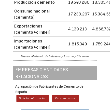
Producción cemento
19.540.280
18.305.4
Consumo nacional
17.233.297
15.384.5
(cemento)
Exportaciones
4.139.213
4.866.73
(cemento+clínker)
Importaciones
1.815.049
1.759.24
(cemento+clínker)
Fuente: Ministerio de Industria y Turismo y Oficemen.
EMPRESAS O ENTIDADES
RELACIONADAS
Agrupación de Fabricantes de Cemento de
España
Solicitar información
Ver stand virtual