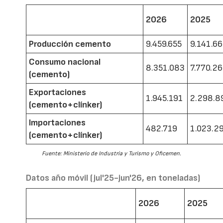
2026
2025
Producción cemento
9.459.655
9.141.6
Consumo nacional
8.351.083
7.770.2
(cemento)
Exportaciones
1.945.191
2.298.8
(cemento+clínker)
Importaciones
482.719
1.023.2
(cemento+clínker)
Fuente: Ministerio de Industria y Turismo y Oficemen.
Datos año móvil (jul'25-jun'26, en toneladas)
2026
2025