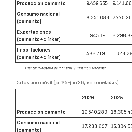
Producción cemento
9.459.655
9.141.6
Consumo nacional
8.351.083
7.770.2
(cemento)
Exportaciones
1.945.191
2.298.8
(cemento+clínker)
Importaciones
482.719
1.023.2
(cemento+clínker)
Fuente: Ministerio de Industria y Turismo y Oficemen.
Datos año móvil (jul'25-jun'26, en toneladas)
2026
2025
Producción cemento
19.540.280
18.305.4
Consumo nacional
17.233.297
15.384.5
(cemento)