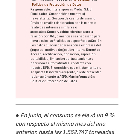
Política de Protección de Datos
Responsable:
Interempresas Media, S.L.U.
Finalidades:
Suscripción a nuestra(s)
newsletter(s). Gestión de cuenta de usuario.
Envío de emails relacionados con la misma o
relativos a intereses similares o
asociados.
Conservación:
mientras dure la
relación con Ud., o mientras sea necesario para
llevar a cabo las finalidades especificadas
Cesión:
Los datos pueden cederse a otras
empresas del
grupo
por motivos de gestión interna.
Derechos:
Acceso, rectificación, oposición, supresión,
portabilidad, limitación del tratatamiento y
decisiones automatizadas:
contacte con
nuestro DPD
. Si considera que el tratamiento no
se ajusta a la normativa vigente, puede presentar
reclamación ante la
AEPD
.
Más información:
Política de Protección de Datos
● En junio, el consumo se elevó un 9 %
con respecto al mismo mes del año
anterior, hasta las 1.562.747 toneladas