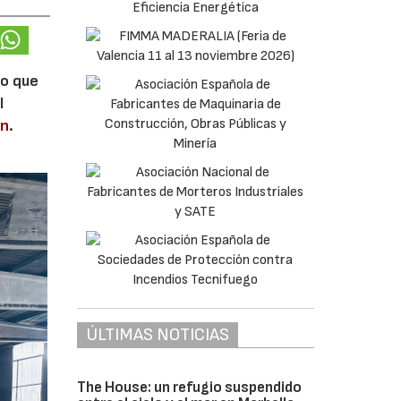
lo que
l
en
.
ÚLTIMAS NOTICIAS
The House: un refugio suspendido