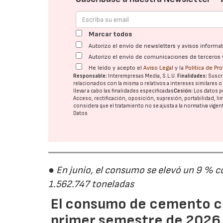
Marcar todos
Autorizo el envío de newsletters y avisos inform
Autorizo el envío de comunicaciones de terceros 
He leído y acepto el
Aviso Legal
y la
Política de Pr
Responsable:
Interempresas Media, S.L.U.
Finalidades:
Suscri
relacionados con la misma o relativos a intereses similares 
llevar a cabo las finalidades especificadas
Cesión:
Los datos p
Acceso, rectificación, oposición, supresión, portabilidad, l
considera que el tratamiento no se ajusta a la normativa vige
Datos
● En junio, el consumo se elevó un 9 % c
1.562.747 toneladas
El consumo de cemento cr
primer semestre de 2026