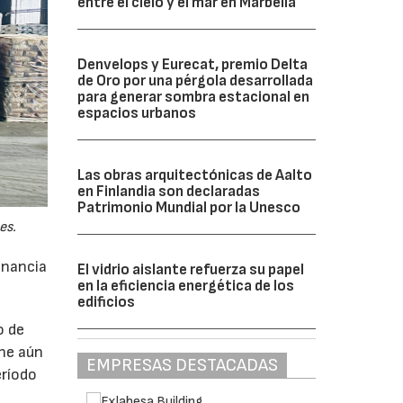
entre el cielo y el mar en Marbella
Denvelops y Eurecat, premio Delta
de Oro por una pérgola desarrollada
para generar sombra estacional en
espacios urbanos
Las obras arquitectónicas de Aalto
en Finlandia son declaradas
Patrimonio Mundial por la Unesco
es.
anancia
El vidrio aislante refuerza su papel
en la eficiencia energética de los
edificios
o de
ne aún
EMPRESAS DESTACADAS
eríodo