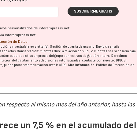
SUSCRIBIRME GRATIS
ativos personalizados de interempresas.net
vía interempresas.net
otección de Datos
pción a nuestra(s) newsletter(s). Gestión de cuenta de usuario. Envío de emails
o asociados.
Conservación:
mientras dure la relación con Ud., o mientras sea necesario para
ueden cederse a otras
empresas del grupo
por motivos de gestión interna.
Derechos:
imitación del tratatamiento y decisiones automatizadas:
contacte con nuestro DPD
. Si
nte, puede presentar reclamación ante la
AEPD
.
Más información:
Política de Protección de
on respecto al mismo mes del año anterior, hasta las
ece un 7,5 % en el acumulado del