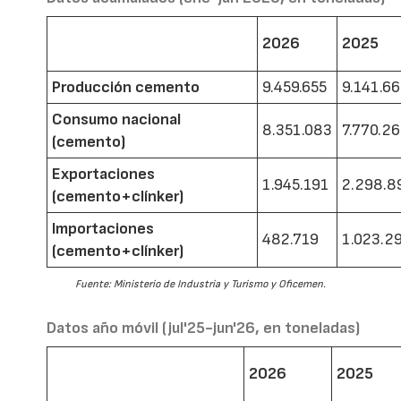
2026
2025
Producción cemento
9.459.655
9.141.6
Consumo nacional
8.351.083
7.770.2
(cemento)
Exportaciones
1.945.191
2.298.8
(cemento+clínker)
Importaciones
482.719
1.023.2
(cemento+clínker)
Fuente: Ministerio de Industria y Turismo y Oficemen.
Datos año móvil (jul'25-jun'26, en toneladas)
2026
2025