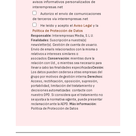
avisos informativos personalizados de
interempresas.net
Autorizo el envío de comunicaciones
de terceros vía interempresas.net
He leído y acepto el
Aviso Legal
y la
Política de Protección de Datos
Responsable:
Interempresas Media, S.L.U.
Finalidades:
Suscripción a nuestra(s)
newsletter(s). Gestión de cuenta de usuario.
Envío de emails relacionados con la misma o
relativos a intereses similares o
asociados.
Conservación:
mientras dure la
relación con Ud., o mientras sea necesario para
llevar a cabo las finalidades especificadas
Cesión:
Los datos pueden cederse a otras
empresas del
grupo
por motivos de gestión interna.
Derechos:
Acceso, rectificación, oposición, supresión,
portabilidad, limitación del tratatamiento y
decisiones automatizadas:
contacte con
nuestro DPD
. Si considera que el tratamiento no
se ajusta a la normativa vigente, puede presentar
reclamación ante la
AEPD
.
Más información:
Política de Protección de Datos