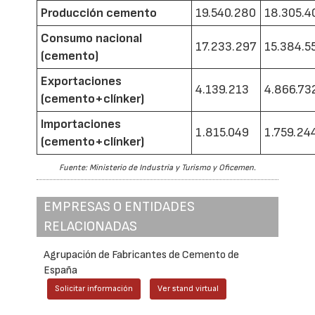
Producción cemento
19.540.280
18.305.4
Consumo nacional
17.233.297
15.384.5
(cemento)
Exportaciones
4.139.213
4.866.73
(cemento+clínker)
Importaciones
1.815.049
1.759.24
(cemento+clínker)
Fuente: Ministerio de Industria y Turismo y Oficemen.
EMPRESAS O ENTIDADES
RELACIONADAS
Agrupación de Fabricantes de Cemento de
España
Solicitar información
Ver stand virtual