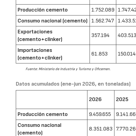
Producción cemento
1.752.089
1.747.4
Consumo nacional (cemento)
1.562.747
1.433.5
Exportaciones
357.194
403.51
(cemento+clínker)
Importaciones
61.853
150.014
(cemento+clínker)
Fuente: Ministerio de Industria y Turismo y Oficemen.
Datos acumulados (ene-jun 2026, en toneladas)
2026
2025
Producción cemento
9.459.655
9.141.6
Consumo nacional
8.351.083
7.770.2
(cemento)