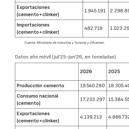
Exportaciones
1.945.191
2.298.8
(cemento+clínker)
Importaciones
482.719
1.023.2
(cemento+clínker)
Fuente: Ministerio de Industria y Turismo y Oficemen.
Datos año móvil (jul'25-jun'26, en toneladas)
2026
2025
Producción cemento
19.540.280
18.305.4
Consumo nacional
17.233.297
15.384.5
(cemento)
Exportaciones
4.139.213
4.866.73
(cemento+clínker)