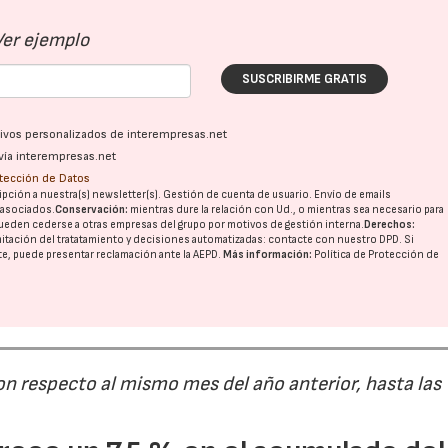
Ver ejemplo
SUSCRIBIRME GRATIS
ativos personalizados de interempresas.net
vía interempresas.net
otección de Datos
pción a nuestra(s) newsletter(s). Gestión de cuenta de usuario. Envío de emails
o asociados.
Conservación:
mientras dure la relación con Ud., o mientras sea necesario para
ueden cederse a otras
empresas del grupo
por motivos de gestión interna.
Derechos:
imitación del tratatamiento y decisiones automatizadas:
contacte con nuestro DPD
. Si
nte, puede presentar reclamación ante la
AEPD
.
Más información:
Política de Protección de
on respecto al mismo mes del año anterior, hasta las
28/07/2026
30/07/2026