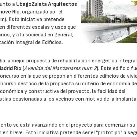
 junto a
UbagoZuleta Arquitectos
nove Rio
, organizado por el
am
). Esta iniciativa pretende
 en diferentes escalas y usos que
nos, y a la sociedad en general,
itación Integral de Edificios.
iaba la mejor propuesta de rehabilitación energética integral
adrid Río
(
Avenida del Manzanares num 2
). Este edificio fu
oncurso en la que se proponían diferentes edificios de viv
concurso destacó de la propuesta su criterio de economía d
económica y constructiva del proyecto, la facilidad del
tias ocasionadas a los vecinos con motivo de la implanta
nto se está avanzando en el proyecto para comenzar su
n en breve. Esta iniciativa pretende ser el "prototipo" a seg