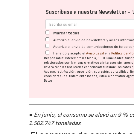
Suscríbase a nuestra Newsletter -
Marcar todos
Autorizo el envío de newsletters y avisos inform
Autorizo el envío de comunicaciones de terceros 
He leído y acepto el
Aviso Legal
y la
Política de Pr
Responsable:
Interempresas Media, S.L.U.
Finalidades:
Suscri
relacionados con la misma o relativos a intereses similares 
llevar a cabo las finalidades especificadas
Cesión:
Los datos p
Acceso, rectificación, oposición, supresión, portabilidad, l
considera que el tratamiento no se ajusta a la normativa vige
Datos
● En junio, el consumo se elevó un 9 % c
1.562.747 toneladas