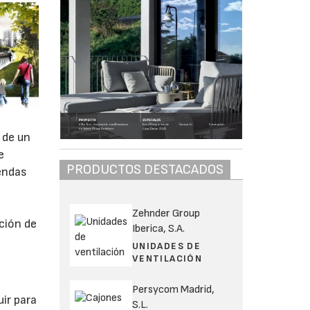
 de un
e
PRODUCTOS DESTACADOS
iendas
e
Zehnder Group
ción de
Iberica, S.A.
UNIDADES DE
VENTILACIÓN
Persycom Madrid,
uir para
S.L.