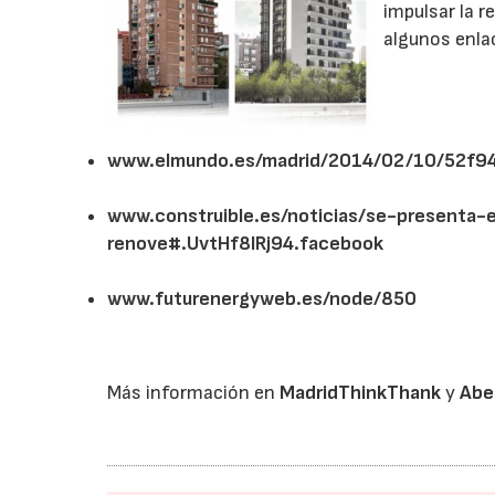
impulsar la r
algunos enlac
www.elmundo.es/madrid/2014/02/10/52f9
www.construible.es/noticias/se-presenta-e
renove#.UvtHf8lRj94.facebook
www.futurenergyweb.es/node/850
Más información en
MadridThinkThank
y
Abe