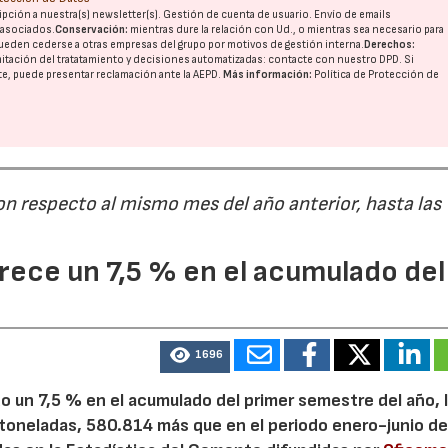
pción a nuestra(s) newsletter(s). Gestión de cuenta de usuario. Envío de emails
o asociados.
Conservación:
mientras dure la relación con Ud., o mientras sea necesario para
ueden cederse a otras
empresas del grupo
por motivos de gestión interna.
Derechos:
imitación del tratatamiento y decisiones automatizadas:
contacte con nuestro DPD
. Si
nte, puede presentar reclamación ante la
AEPD
.
Más información:
Política de Protección de
on respecto al mismo mes del año anterior, hasta las
ece un 7,5 % en el acumulado del
1696
 un 7,5 % en el acumulado del primer semestre del año, 
 toneladas, 580.814 más que en el periodo enero-junio de