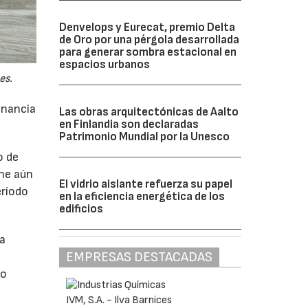
Denvelops y Eurecat, premio Delta
de Oro por una pérgola desarrollada
para generar sombra estacional en
espacios urbanos
es.
anancia
Las obras arquitectónicas de Aalto
en Finlandia son declaradas
Patrimonio Mundial por la Unesco
o de
ne aún
El vidrio aislante refuerza su papel
eríodo
en la eficiencia energética de los
edificios
da
EMPRESAS DESTACADAS
do