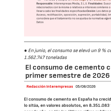
Responsable:
Interempresas Media, S.L.U.
Finalidades:
Suscri
relacionados con la misma o relativos a intereses similares 
llevar a cabo las finalidades especificadas
Cesión:
Los datos p
Acceso, rectificación, oposición, supresión, portabilidad, l
considera que el tratamiento no se ajusta a la normativa vige
Datos
● En junio, el consumo se elevó un 9 % c
1.562.747 toneladas
El consumo de cemento cr
primer semestre de 2026
Redacción Interempresas
05/08/2026
El consumo de cemento en España ha crecido
lo sitúa, en valores absolutos, en 8.351.083