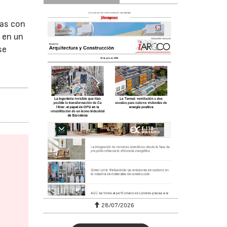
ras con
 en un
se
28/07/2026