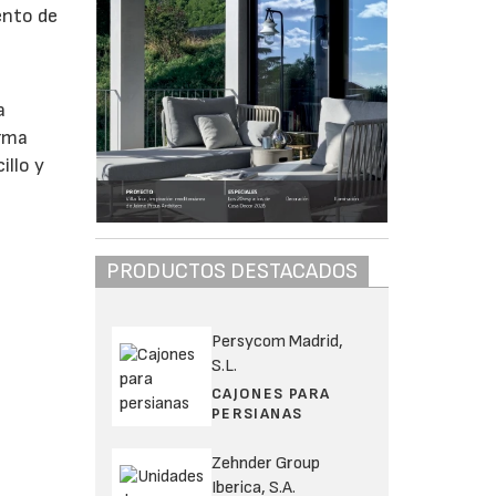
ento de
a
orma
illo y
PRODUCTOS DESTACADOS
Persycom Madrid,
S.L.
CAJONES PARA
PERSIANAS
Zehnder Group
Iberica, S.A.