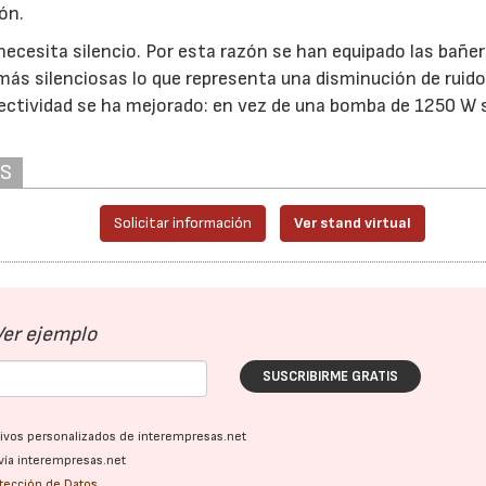
ón.
ecesita silencio. Por esta razón se han equipado las bañe
ás silenciosas lo que representa una disminución de ruido
fectividad se ha mejorado: en vez de una bomba de 1250 W 
AS
Solicitar información
Ver stand virtual
Ver ejemplo
SUSCRIBIRME GRATIS
ativos personalizados de interempresas.net
28/07/2026
30/07/2026
vía interempresas.net
otección de Datos