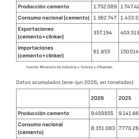
Producción cemento
1.752.089
1.747.4
Consumo nacional (cemento)
1.562.747
1.433.5
Exportaciones
357.194
403.51
(cemento+clínker)
Importaciones
61.853
150.014
(cemento+clínker)
Fuente: Ministerio de Industria y Turismo y Oficemen.
Datos acumulados (ene-jun 2026, en toneladas)
2026
2025
Producción cemento
9.459.655
9.141.6
Consumo nacional
8.351.083
7.770.2
(cemento)