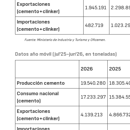
Exportaciones
1.945.191
2.298.8
(cemento+clínker)
Importaciones
482.719
1.023.2
(cemento+clínker)
Fuente: Ministerio de Industria y Turismo y Oficemen.
Datos año móvil (jul'25-jun'26, en toneladas)
2026
2025
Producción cemento
19.540.280
18.305.4
Consumo nacional
17.233.297
15.384.5
(cemento)
Exportaciones
4.139.213
4.866.73
(cemento+clínker)
Importaciones