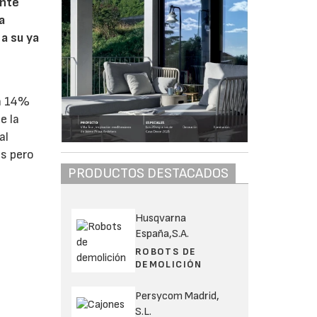
ente
a
 a su ya
un 14%
e la
al
es pero
PRODUCTOS DESTACADOS
Husqvarna
España,S.A.
ROBOTS DE
DEMOLICIÓN
Persycom Madrid,
S.L.