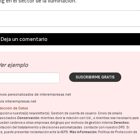
g en el sector de la iluminación.
Deja un comentario
Ver ejemplo
SUSCRIBIRME GRATIS
ativos personalizados de interempresas.net
vía interempresas.net
otección de Datos
pción a nuestra(s) newsletter(s). Gestión de cuenta de usuario. Envío de emails
o asociados.
Conservación:
mientras dure la relación con Ud., o mientras sea necesario para
ueden cederse a otras
empresas del grupo
por motivos de gestión interna.
Derechos:
imitación del tratatamiento y decisiones automatizadas:
contacte con nuestro DPD
. Si
nte, puede presentar reclamación ante la
AEPD
.
Más información:
Política de Protección de