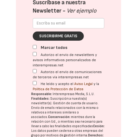
Suscríbase a nuestra
Newsletter -
Ver ejemplo
SUSCRIBIRME GRATIS
Marcar todos
Autorizo el envío de newsletters y
avisos informativos personalizados de
interempresas.net
Autorizo el envío de comunicaciones
de terceros vía interempresas.net
He leído y acepto el
Aviso Legal
y la
Política de Protección de Datos
Responsable:
Interempresas Media, S.L.U.
Finalidades:
Suscripción a nuestra(s)
newsletter(s). Gestión de cuenta de usuario.
Envío de emails relacionados con la misma o
relativos a intereses similares o
asociados.
Conservación:
mientras dure la
relación con Ud., o mientras sea necesario para
llevar a cabo las finalidades especificadas
Cesión:
Los datos pueden cederse a otras
empresas del
grupo
por motivos de gestión interna.
Derechos: