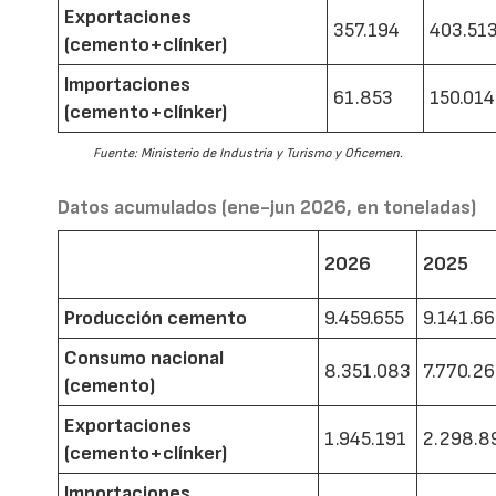
Exportaciones
357.194
403.51
(cemento+clínker)
Importaciones
61.853
150.014
(cemento+clínker)
Fuente: Ministerio de Industria y Turismo y Oficemen.
Datos acumulados (ene-jun 2026, en toneladas)
2026
2025
Producción cemento
9.459.655
9.141.6
Consumo nacional
8.351.083
7.770.2
(cemento)
Exportaciones
1.945.191
2.298.8
(cemento+clínker)
Importaciones