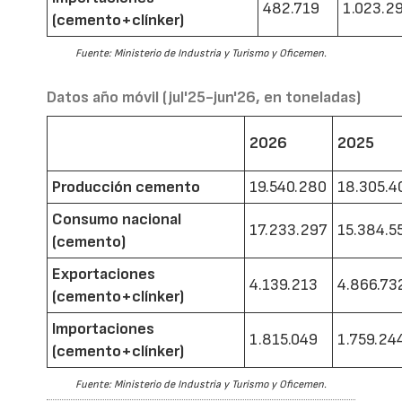
482.719
1.023.2
(cemento+clínker)
Fuente: Ministerio de Industria y Turismo y Oficemen.
Datos año móvil (jul'25-jun'26, en toneladas)
2026
2025
Producción cemento
19.540.280
18.305.4
Consumo nacional
17.233.297
15.384.5
(cemento)
Exportaciones
4.139.213
4.866.73
(cemento+clínker)
Importaciones
1.815.049
1.759.24
(cemento+clínker)
Fuente: Ministerio de Industria y Turismo y Oficemen.